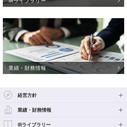
IRライブラリー
業績・財務情報
経営方針
経営方針
業績・財務情報
投資家の皆様へ
業績・財務情報
IRライブラリー