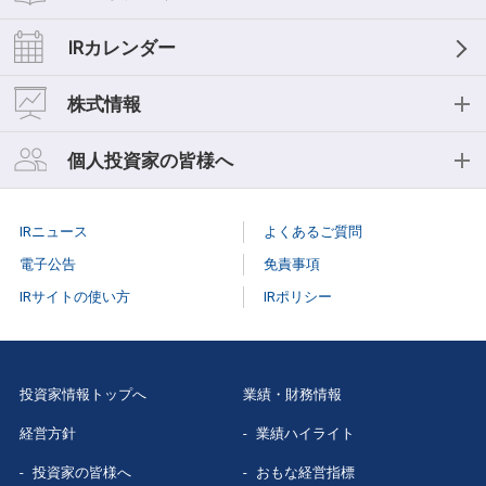
経営理念
業績ハイライト
IRライブラリー
IRカレンダー
中期経営計画
おもな経営指標
IR資料一覧
株式情報
事業等のリスク
キャッシュフロー
決算短信
株式情報
個人投資家の皆様へ
コーポレートガバナンス
セグメント情報
決算説明会
株式基本情報
個人投資家の皆様へ
役員紹介
IRニュース
よくあるご質問
スモールミーティング/事業説明会
株主総会
個人投資家説明会
電子公告
免責事項
有価証券報告書
IRサイトの使い方
IRポリシー
株式事務手続き
はじめての
三菱総研
株主様向け報告書
配当情報
当社株主になる
メリット
三菱総研グループレポート
投資家情報トップへ
業績・財務情報
株価情報（Yahoo!ファイナンス）
三菱総研の
あゆみ
経営方針
業績ハイライト
スポンサードリサーチレポート
特色と強み
投資家の皆様へ
おもな経営指標