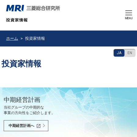
CLOSE
MENU
ホーム
投資家情報
JA
EN
投資家情報
豊かで持続可能な未来の共創を使命として、
中期経営計画
決算発表
2026年9月期 中間報告書
会社紹介ムービー
当社グループの中期的な
最新の決算情報をご確認ください。
2026年6月
会社紹介ムービーをご覧いただけます。
世界と共に、あるべき未来を問い続け、
事業の方向性をご紹介します。
社会課題を解決し、社会の変革を先駆けます。
決算情報へ
中間報告書へ
会社紹介ムービーへ
中期経営計画へ
投資家の皆様へ