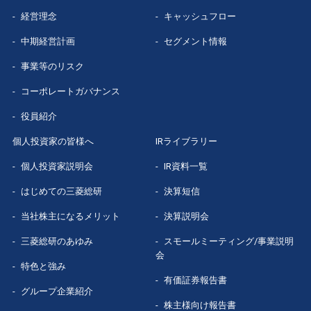
経営理念
キャッシュフロー
グループ企業
紹介
中期経営計画
セグメント情報
数字で見る
三菱総研
事業等のリスク
コーポレートガバナンス
役員紹介
個人投資家の皆様へ
IRライブラリー
個人投資家説明会
IR資料一覧
はじめての
三菱総研
決算短信
当社株主になる
メリット
決算説明会
三菱総研の
あゆみ
スモールミーティング/事業説明
会
特色と強み
有価証券報告書
グループ企業
紹介
株主様向け報告書