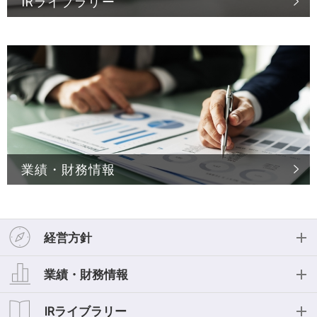
IRライブラリー
業績・財務情報
経営方針
経営方針
業績・財務情報
投資家の皆様へ
業績・財務情報
IRライブラリー