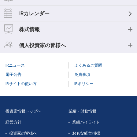
経営理念
業績ハイライト
IRライブラリー
IRカレンダー
中期経営計画
おもな経営指標
IR資料一覧
株式情報
事業等のリスク
キャッシュフロー
決算短信
株式情報
個人投資家の皆様へ
コーポレートガバナンス
セグメント情報
決算説明会
株式基本情報
個人投資家の皆様へ
役員紹介
IRニュース
よくあるご質問
スモールミーティング/事業説明会
株主総会
個人投資家説明会
電子公告
免責事項
有価証券報告書
IRサイトの使い方
IRポリシー
株式事務手続き
はじめての
三菱総研
株主様向け報告書
配当情報
当社株主になる
メリット
三菱総研グループレポート
投資家情報トップへ
業績・財務情報
株価情報（Yahoo!ファイナンス）
三菱総研の
あゆみ
経営方針
業績ハイライト
スポンサードリサーチレポート
特色と強み
投資家の皆様へ
おもな経営指標