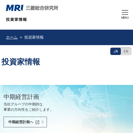
CLOSE
MENU
ホーム
投資家情報
JA
EN
投資家情報
豊かで持続可能な未来の共創を使命として、
中期経営計画
決算発表
2026年9月期 中間報告書
会社紹介ムービー
当社グループの中期的な
最新の決算情報をご確認ください。
2026年6月
会社紹介ムービーをご覧いただけます。
世界と共に、あるべき未来を問い続け、
事業の方向性をご紹介します。
社会課題を解決し、社会の変革を先駆けます。
決算情報へ
中間報告書へ
会社紹介ムービーへ
中期経営計画へ
投資家の皆様へ