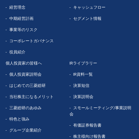
経営理念
キャッシュフロー
グループ企業
紹介
中期経営計画
セグメント情報
数字で見る
三菱総研
事業等のリスク
コーポレートガバナンス
役員紹介
個人投資家の皆様へ
IRライブラリー
個人投資家説明会
IR資料一覧
はじめての
三菱総研
決算短信
当社株主になる
メリット
決算説明会
三菱総研の
あゆみ
スモールミーティング/事業説明
会
特色と強み
有価証券報告書
グループ企業
紹介
株主様向け報告書