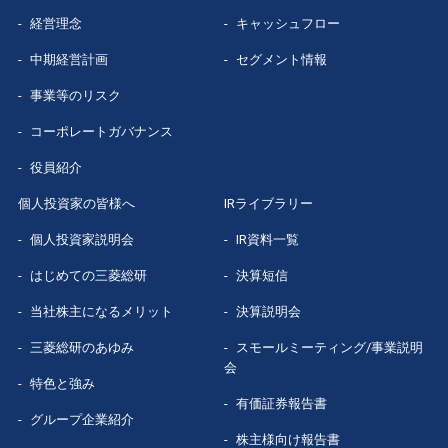
経営理念
キャッシュフロー
グループ企業
紹介
中期経営計画
セグメント情報
数字で見る
三菱総研
事業等のリスク
コーポレートガバナンス
役員紹介
個人投資家の皆様へ
IRライブラリー
個人投資家説明会
IR資料一覧
はじめての
三菱総研
決算短信
当社株主になる
メリット
決算説明会
三菱総研の
あゆみ
スモールミーティング/事業説明
会
特色と強み
有価証券報告書
グループ企業
紹介
株主様向け報告書