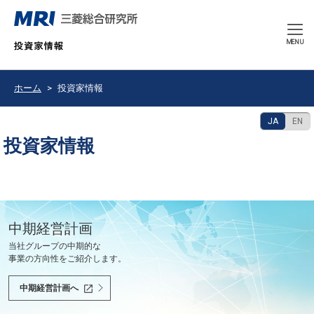
CLOSE
MENU
ホーム
投資家情報
JA
EN
投資家情報
豊かで持続可能な未来の共創を使命として、
中期経営計画
決算発表
2026年9月期 中間報告書
会社紹介ムービー
当社グループの中期的な
最新の決算情報をご確認ください。
2026年6月
会社紹介ムービーをご覧いただけます。
世界と共に、あるべき未来を問い続け、
事業の方向性をご紹介します。
社会課題を解決し、社会の変革を先駆けます。
決算情報へ
中間報告書へ
会社紹介ムービーへ
中期経営計画へ
投資家の皆様へ