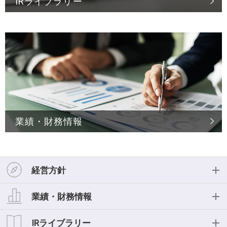
IRライブラリー
業績・財務情報
経営方針
経営方針
業績・財務情報
投資家の皆様へ
業績・財務情報
IRライブラリー