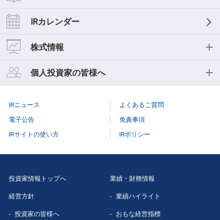
経営理念
業績ハイライト
IRライブラリー
IRカレンダー
中期経営計画
おもな経営指標
IR資料一覧
株式情報
事業等のリスク
キャッシュフロー
決算短信
株式情報
個人投資家の皆様へ
コーポレートガバナンス
セグメント情報
決算説明会
株式基本情報
個人投資家の皆様へ
役員紹介
IRニュース
よくあるご質問
スモールミーティング/事業説明会
株主総会
個人投資家説明会
電子公告
免責事項
有価証券報告書
IRサイトの使い方
IRポリシー
株式事務手続き
はじめての
三菱総研
株主様向け報告書
配当情報
当社株主になる
メリット
三菱総研グループレポート
投資家情報トップへ
業績・財務情報
株価情報（Yahoo!ファイナンス）
三菱総研の
あゆみ
経営方針
業績ハイライト
スポンサードリサーチレポート
特色と強み
投資家の皆様へ
おもな経営指標