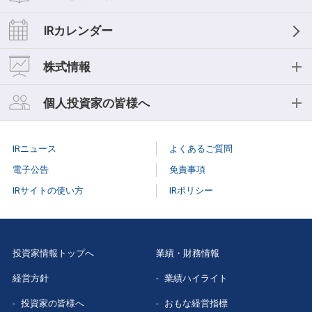
経営理念
業績ハイライト
IRライブラリー
IRカレンダー
中期経営計画
おもな経営指標
IR資料一覧
株式情報
事業等のリスク
キャッシュフロー
決算短信
株式情報
個人投資家の皆様へ
コーポレートガバナンス
セグメント情報
決算説明会
株式基本情報
個人投資家の皆様へ
役員紹介
IRニュース
よくあるご質問
スモールミーティング/事業説明会
株主総会
個人投資家説明会
電子公告
免責事項
有価証券報告書
IRサイトの使い方
IRポリシー
株式事務手続き
はじめての
三菱総研
株主様向け報告書
配当情報
当社株主になる
メリット
三菱総研グループレポート
投資家情報トップへ
業績・財務情報
株価情報（Yahoo!ファイナンス）
三菱総研の
あゆみ
経営方針
業績ハイライト
スポンサードリサーチレポート
特色と強み
投資家の皆様へ
おもな経営指標