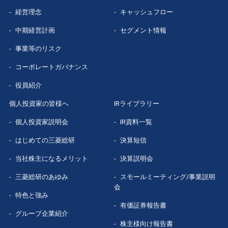
経営理念
キャッシュフロー
グループ企業
紹介
中期経営計画
セグメント情報
数字で見る
三菱総研
事業等のリスク
コーポレートガバナンス
役員紹介
個人投資家の皆様へ
IRライブラリー
個人投資家説明会
IR資料一覧
はじめての
三菱総研
決算短信
当社株主になる
メリット
決算説明会
三菱総研の
あゆみ
スモールミーティング/事業説明
会
特色と強み
有価証券報告書
グループ企業
紹介
株主様向け報告書