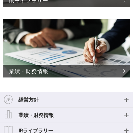
IRライブラリー
業績・財務情報
経営方針
経営方針
業績・財務情報
投資家の皆様へ
業績・財務情報
IRライブラリー