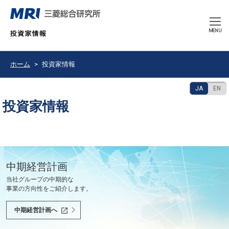
CLOSE
MENU
ホーム
投資家情報
JA
EN
投資家情報
豊かで持続可能な未来の共創を使命として、
中期経営計画
決算発表
2026年9月期 中間報告書
会社紹介ムービー
当社グループの中期的な
最新の決算情報をご確認ください。
2026年6月
会社紹介ムービーをご覧いただけます。
世界と共に、あるべき未来を問い続け、
事業の方向性をご紹介します。
社会課題を解決し、社会の変革を先駆けます。
決算情報へ
中間報告書へ
会社紹介ムービーへ
中期経営計画へ
投資家の皆様へ