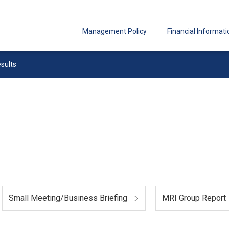
Management Policy
Financial Informati
esults
Small Meeting/Business Briefing
MRI Group Report