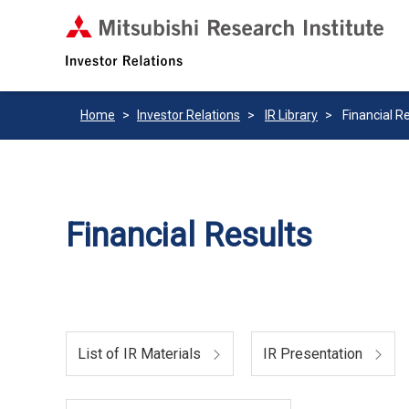
Home
Investor Relations
IR Library
Financial R
Financial Results
List of IR Materials
IR Presentation