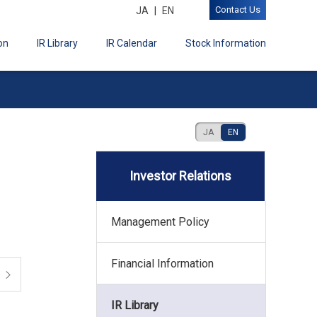
Contact Us
JA
EN
on
IR Library
IR Calendar
Stock Information
JA
EN
Investor Relations
Management Policy
Financial Information
IR Library