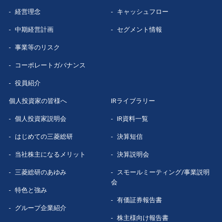
経営理念
キャッシュフロー
グループ企業
紹介
中期経営計画
セグメント情報
数字で見る
三菱総研
事業等のリスク
コーポレートガバナンス
役員紹介
個人投資家の皆様へ
IRライブラリー
個人投資家説明会
IR資料一覧
はじめての
三菱総研
決算短信
当社株主になる
メリット
決算説明会
三菱総研の
あゆみ
スモールミーティング/事業説明
会
特色と強み
有価証券報告書
グループ企業
紹介
株主様向け報告書