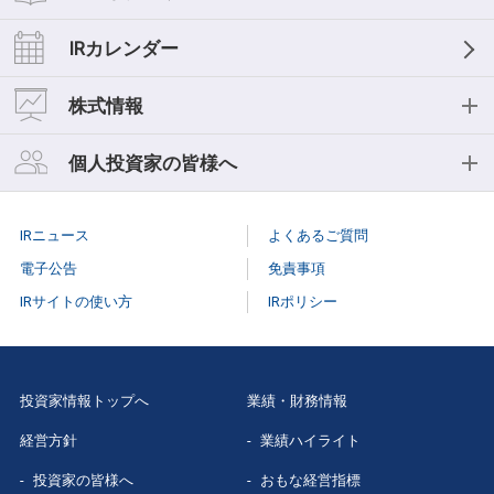
経営理念
業績ハイライト
IRライブラリー
IRカレンダー
中期経営計画
おもな経営指標
IR資料一覧
株式情報
事業等のリスク
キャッシュフロー
決算短信
株式情報
個人投資家の皆様へ
コーポレートガバナンス
セグメント情報
決算説明会
株式基本情報
個人投資家の皆様へ
役員紹介
IRニュース
よくあるご質問
スモールミーティング/事業説明会
株主総会
個人投資家説明会
電子公告
免責事項
有価証券報告書
IRサイトの使い方
IRポリシー
株式事務手続き
はじめての
三菱総研
株主様向け報告書
配当情報
当社株主になる
メリット
三菱総研グループレポート
投資家情報トップへ
業績・財務情報
株価情報（Yahoo!ファイナンス）
三菱総研の
あゆみ
経営方針
業績ハイライト
スポンサードリサーチレポート
特色と強み
投資家の皆様へ
おもな経営指標