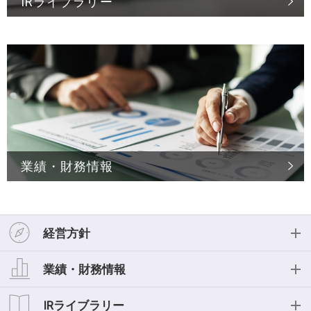
IRライブラリー
業績・財務情報
経営方針
経営方針
業績・財務情報
投資家の皆様へ
業績・財務情報
IRライブラリー