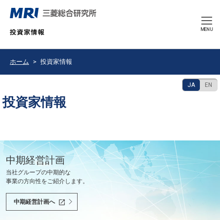
CLOSE
MENU
ホーム
投資家情報
JA
EN
投資家情報
豊かで持続可能な未来の共創を使命として、
中期経営計画
決算発表
2026年9月期 中間報告書
会社紹介ムービー
当社グループの中期的な
最新の決算情報をご確認ください。
2026年6月
会社紹介ムービーをご覧いただけます。
世界と共に、あるべき未来を問い続け、
事業の方向性をご紹介します。
社会課題を解決し、社会の変革を先駆けます。
決算情報へ
中間報告書へ
会社紹介ムービーへ
中期経営計画へ
投資家の皆様へ