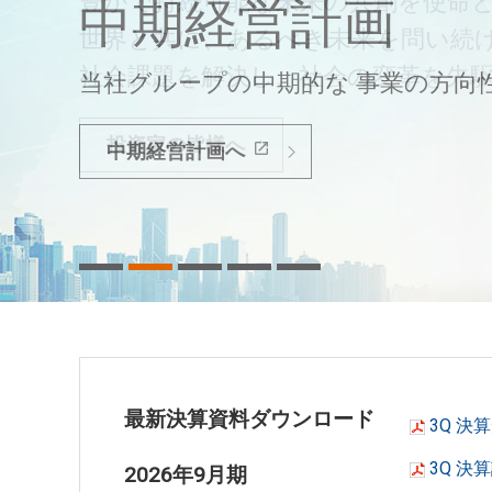
豊かで持続可能な未来の共創を使命
中期経営計画
決算発表
2026年9月期 
会社紹介ムービ
世界と共に、あるべき未来を問い続
社会課題を解決し、社会の変革を先
当社グループの中期的な
最新の決算情報をご確認ください。
2026年6月
会社紹介ムービーをご覧いただけま
事業の方向
投資家の皆様へ
中期経営計画へ
決算情報へ
中間報告書へ
会社紹介ムービーへ
最新決算資料ダウンロード
3Q 決
3Q 決
2026年9月期