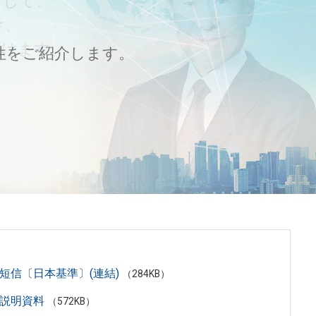
として、
中間報告書
ー
け、
駆けます。
す。
性をご紹介します。
算短信〔日本基準〕(連結)
（284KB）
算説明資料
（572KB）