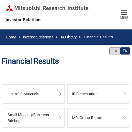
CLOSE
MENU
Home
Investor Relations
IR Library
Financial Results
JA
EN
Financial Results
List of IR Materials
IR Presentation
Small Meeting/Business
MRI Group Report
Briefing