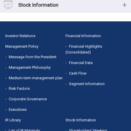
Stock Information
Stock Information
Shareholders' Meeting
Investor Relations
Financial Information
Dividend
Management Policy
Financial Highlights
(Consolidated)
Message from the President
Stock Quotes（Yahoo! Finance）
Financial Data
Management Philosophy
Cash Flow
Medium-term management plan
Segment Information
Risk Factors
Corporate Governance
Executives
IR Library
Stock Information
List of IR Materials
Shareholders' Meeting