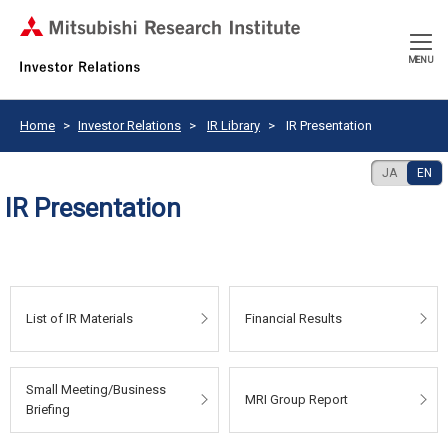
CLOSE
MENU
Home
Investor Relations
IR Library
IR Presentation
JA
EN
IR Presentation
List of IR Materials
Financial Results
Small Meeting/Business
MRI Group Report
Briefing