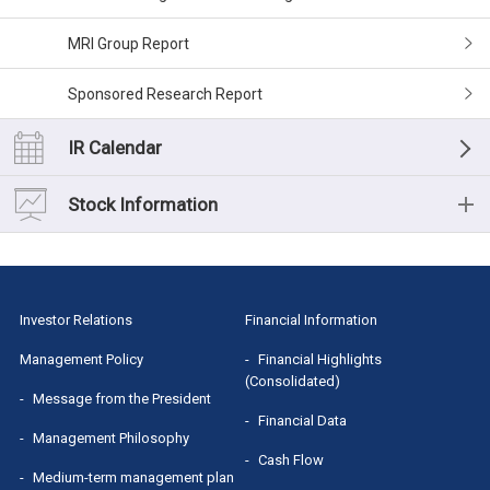
MRI Group Report
Sponsored Research Report
IR Calendar
Stock Information
Stock Information
Shareholders' Meeting
Investor Relations
Financial Information
Dividend
Management Policy
Financial Highlights
(Consolidated)
Message from the President
Stock Quotes（Yahoo! Finance）
Financial Data
Management Philosophy
Cash Flow
Medium-term management plan