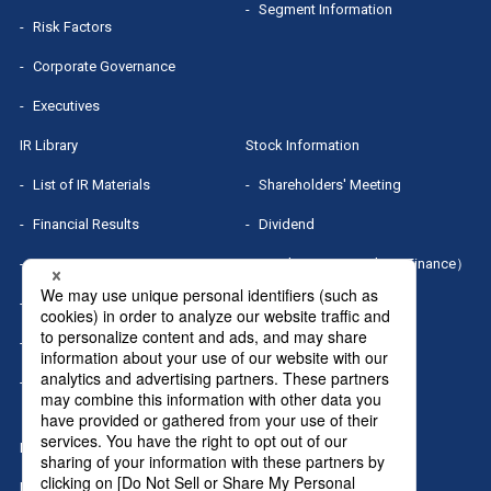
Segment Information
Risk Factors
Corporate Governance
Executives
IR Library
Stock Information
List of IR Materials
Shareholders' Meeting
Financial Results
Dividend
IR Presentation
Stock Quotes（Yahoo! Finance）
Small Meeting/Business Briefing
MRI Group Report
Sponsored Research Report
IR Calendar
IR News
Home