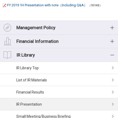
FY 2019 1H Presentation with note（Including Q&A）
（951KB）
Management Policy
Management Policy
Financial Information
Message from the President
Financial Information
IR Library
Management Philosophy
Financial Highlights (Consolidated)
IR Library
Medium-term management plan
Financial Data
List of IR Materials
Risk Factors
Cash Flow
Financial Results
Corporate Governance
Segment Information
IR Presentation
Executives
Small Meeting/Business Briefing