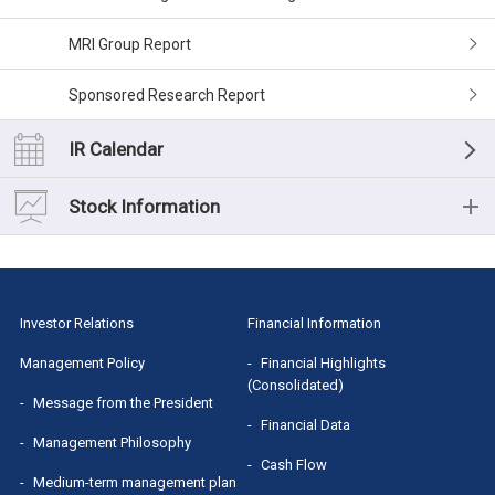
MRI Group Report
Sponsored Research Report
IR Calendar
Stock Information
Stock Information
Shareholders' Meeting
Investor Relations
Financial Information
Dividend
Management Policy
Financial Highlights
(Consolidated)
Message from the President
Stock Quotes（Yahoo! Finance）
Financial Data
Management Philosophy
Cash Flow
Medium-term management plan