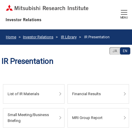
CLOSE
MENU
Home
Investor Relations
IR Library
IR Presentation
JA
EN
IR Presentation
List of IR Materials
Financial Results
Small Meeting/Business
MRI Group Report
Briefing