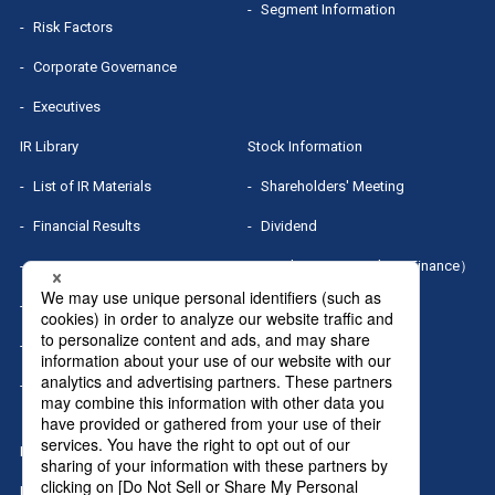
Segment Information
Risk Factors
Corporate Governance
Executives
IR Library
Stock Information
List of IR Materials
Shareholders' Meeting
Financial Results
Dividend
IR Presentation
Stock Quotes（Yahoo! Finance）
Small Meeting/Business Briefing
MRI Group Report
Sponsored Research Report
IR Calendar
IR News
Home