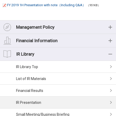
FY 2019 1H Presentation with note（Including Q&A）
（951KB）
Management Policy
Management Policy
Financial Information
Message from the President
Financial Information
IR Library
Management Philosophy
Financial Highlights (Consolidated)
IR Library
Medium-term management plan
Financial Data
List of IR Materials
Risk Factors
Cash Flow
Financial Results
Corporate Governance
Segment Information
IR Presentation
Executives
Small Meeting/Business Briefing