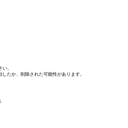
さい。
動したか、削除された可能性があります。
.