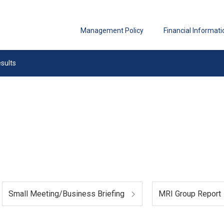
Management Policy
Financial Informati
esults
Small Meeting/Business Briefing
MRI Group Report