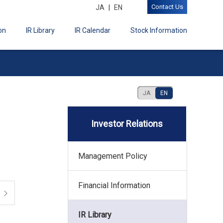
Contact Us
JA
EN
on
IR Library
IR Calendar
Stock Information
JA
EN
Investor Relations
Management Policy
Financial Information
IR Library