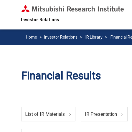
Home
Investor Relations
IR Library
Financial R
Financial Results
List of IR Materials
IR Presentation