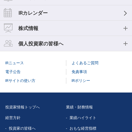
経営理念
業績ハイライト
IRライブラリー
IRカレンダー
中期経営計画
おもな経営指標
IR資料一覧
株式情報
事業等のリスク
キャッシュフロー
決算短信
株式情報
個人投資家の皆様へ
コーポレートガバナンス
セグメント情報
決算説明会
株式基本情報
個人投資家の皆様へ
役員紹介
IRニュース
よくあるご質問
スモールミーティング/事業説明会
株主総会
個人投資家説明会
電子公告
免責事項
有価証券報告書
IRサイトの使い方
IRポリシー
株式事務手続き
はじめての
三菱総研
株主様向け報告書
配当情報
当社株主になる
メリット
三菱総研グループレポート
投資家情報トップへ
業績・財務情報
株価情報（Yahoo!ファイナンス）
三菱総研の
あゆみ
経営方針
業績ハイライト
スポンサードリサーチレポート
特色と強み
投資家の皆様へ
おもな経営指標