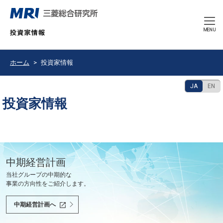
CLOSE
MENU
ホーム
投資家情報
JA
EN
投資家情報
豊かで持続可能な未来の共創を使命として、
中期経営計画
決算発表
2026年9月期 中間報告書
会社紹介ムービー
当社グループの中期的な
最新の決算情報をご確認ください。
2026年6月
会社紹介ムービーをご覧いただけます。
世界と共に、あるべき未来を問い続け、
事業の方向性をご紹介します。
社会課題を解決し、社会の変革を先駆けます。
決算情報へ
中間報告書へ
会社紹介ムービーへ
中期経営計画へ
投資家の皆様へ