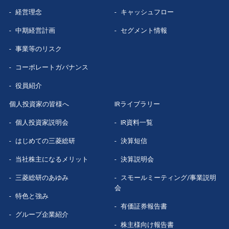
経営理念
キャッシュフロー
グループ企業
紹介
中期経営計画
セグメント情報
数字で見る
三菱総研
事業等のリスク
コーポレートガバナンス
役員紹介
個人投資家の皆様へ
IRライブラリー
個人投資家説明会
IR資料一覧
はじめての
三菱総研
決算短信
当社株主になる
メリット
決算説明会
三菱総研の
あゆみ
スモールミーティング/事業説明
会
特色と強み
有価証券報告書
グループ企業
紹介
株主様向け報告書