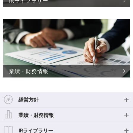
IRライブラリー
業績・財務情報
経営方針
経営方針
業績・財務情報
投資家の皆様へ
業績・財務情報
IRライブラリー