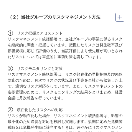
（２）当社グループのリスクマネジメント方法
① リスク把握とアセスメント
リスクマネジメント統括部署は、当社グループの事業に係るリスク
を継続的に調査・把握しています。把握したリスクは発生確率及び
影響規模に応じて評価のうえ、当該評価により優先度が高いとされ
たリスクについては重点的に事前対策を講じています。
② リスクモニタリングと対策
リスクマネジメント統括部署は、リスク顕在化の早期把握及び未然
防止のために、月次でリスクの状況及び予兆を全社から収集した上
で、適切なリスク対応をしています。また、リスクマネジメントの
進捗管理のために、リスクモニタリングの結果をとりまとめ、経営
会議に月次報告を行っています。
③ 顕在化したリスクへの対応
リスクが顕在化した場合、リスクマネジメント統括部署は、影響の
最小化のため適切な対応を検討し実施します。規則に定めた危機警
戒時又は危機発生時に該当するときは、速やかにリスクマネジメン