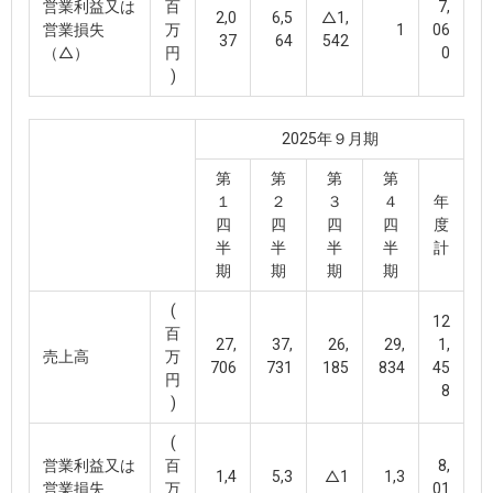
営業利益又は
百
7,
2,0
6,5
△1,
営業損失
万
1
06
37
64
542
（△）
円
0
)
2025年９月期
第
第
第
第
１
２
３
４
年
四
四
四
四
度
半
半
半
半
計
期
期
期
期
(
12
百
27,
37,
26,
29,
1,
売上高
万
706
731
185
834
45
円
8
)
(
営業利益又は
百
8,
1,4
5,3
△1
1,3
営業損失
万
01