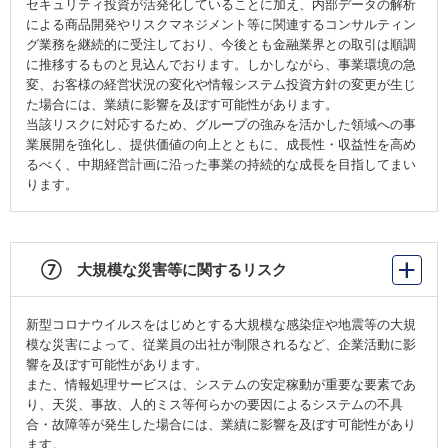
セキュリティ投資が活発化していることに加え、内部データの解析
による商品開発やリスクマネジメント等に関連するコンサルティン
グ業務を継続的に受注しており、今後とも金融業界との取引は順調
に推移するものと見込んでおります。しかしながら、事業環境の急
変、お客様の経営状況の変化や情報システム投資方針の変更が生じ
た場合には、業績に影響を及ぼす可能性があります。
当該リスクに対応するため、グループの強みを活かした領域への事
業展開を強化し、提供価値の向上とともに、成長性・収益性を高め
るべく、中期経営計画に沿った事業の持続的な成長を目指してまい
ります。
⑦ 大規模な災害等に関するリスク
新型コロナウイルスをはじめとする大規模な感染症や地震等の大規
模な災害によって、従業員の出社が制限されるなど、企業活動に影
響を及ぼす可能性があります。
また、情報処理サービスは、システムの安定稼動が重要な要素であ
り、天災、事故、人的ミス等何らかの要因によるシステムの不具
合・故障等が発生した場合には、業績に影響を及ぼす可能性があり
ます。