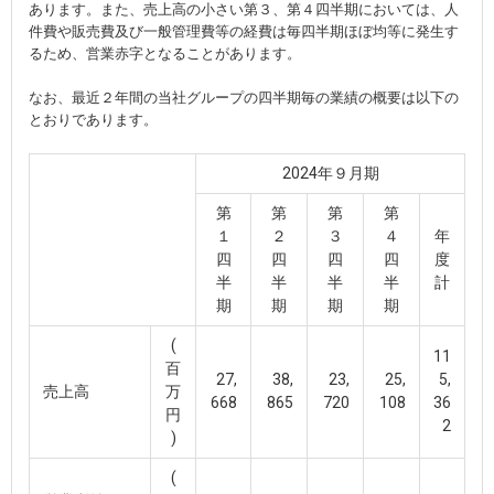
あります。また、売上高の小さい第３、第４四半期においては、人
件費や販売費及び一般管理費等の経費は毎四半期ほぼ均等に発生す
るため、営業赤字となることがあります。
なお、最近２年間の当社グループの四半期毎の業績の概要は以下の
とおりであります。
2024年９月期
第
第
第
第
１
２
３
４
年
四
四
四
四
度
半
半
半
半
計
期
期
期
期
(
11
百
27,
38,
23,
25,
5,
売上高
万
668
865
720
108
36
円
2
)
(