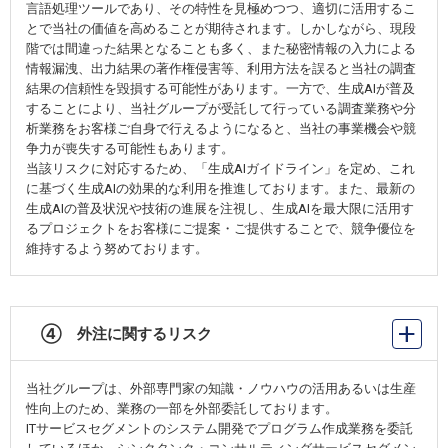
言語処理ツールであり、その特性を見極めつつ、適切に活用するこ
とで当社の価値を高めることが期待されます。しかしながら、現段
階では間違った結果となることも多く、また秘密情報の入力による
情報漏洩、出力結果の著作権侵害等、利用方法を誤ると当社の調査
結果の信頼性を毀損する可能性があります。一方で、生成AIが普及
することにより、当社グループが受託して行っている調査業務や分
析業務をお客様ご自身で行えるようになると、当社の事業機会や競
争力が喪失する可能性もあります。
当該リスクに対応するため、「生成AIガイドライン」を定め、これ
に基づく生成AIの効果的な利用を推進しております。また、最新の
生成AIの普及状況や技術の進展を注視し、生成AIを最大限に活用す
るプロジェクトをお客様にご提案・ご提供することで、競争優位を
維持するよう努めております。
④ 外注に関するリスク
当社グループは、外部専門家の知識・ノウハウの活用あるいは生産
性向上のため、業務の一部を外部委託しております。
ITサービスセグメントのシステム開発でプログラム作成業務を委託