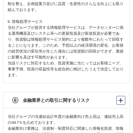
制を整え、企画提案力並びに品質・生産性のさらなる向上にも取り
組んでおります。
b. 情報処理サービス
当社グループが提供する情報処理サービスは、データセンターに係
る運用機器及びシステム等への更新投資及び新規投資が必要であ
り、投資額は情報処理サービス契約により複数年にわたって回収す
ることになります。このため、予想以上の経済環境の変化、お客様
の経営状況の変化等が生じた場合には投資額の回収ができず、業績
に影響を及ぼす可能性があります。
当該リスクに対応するため、投資実施に当たってはお客様ニーズ、
事業予測、投資の収益性等を総合的に検討したうえで決定しており
ます。
⑥ 金融業界との取引に関するリスク
当社グループの当連結会計年度の金融業向け売上高は、連結売上高
の44.7％を占めております。
金融業向け業務は、法規制・制度対応に関連した情報化投資、情報