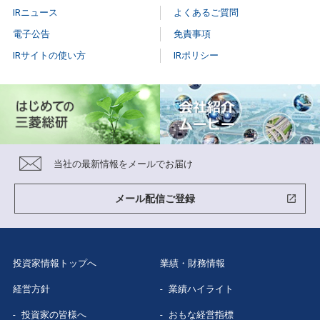
個人投資家の皆様へ
IRニュース
よくあるご質問
スモールミーティング/事業説明会
株主総会
個人投資家説明会
電子公告
免責事項
有価証券報告書
IRサイトの使い方
IRポリシー
株式事務手続き
はじめての
三菱総研
株主様向け報告書
配当情報
当社株主になる
メリット
三菱総研グループレポート
株価情報（Yahoo!ファイナンス）
三菱総研の
あゆみ
スポンサードリサーチレポート
当社の最新情報をメールでお届け
特色と強み
グループ企業
紹介
メール配信ご登録
数字で見る
三菱総研
投資家情報トップへ
業績・財務情報
経営方針
業績ハイライト
投資家の皆様へ
おもな経営指標