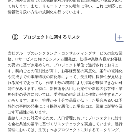
練、海外営業所での現地個別対策等の情報管理の強化・徹底を図っ
ております。また、リモートワークの増加に伴い、これに対応した
情報取り扱い方法の規則化を行っています。
② プロジェクトに関するリスク
当社グループのシンクタンク・コンサルティングサービスの主な業
務、ITサービスにおけるシステム開発は、仕様や業務内容がお客様
の要求に基づき定められ、プロジェクト単位で遂行されておりま
す。契約ごとの個別性が高く、お客様要望の高度化、案件の複雑化
や完成までの事業環境の変化等によって、受注時に採算性が見込ま
れる案件であっても、作業工数の増加により採算が確保できない可
能性があります。特に、新技術を活用した案件や新規のお客様・業
務分野の受注においては、受注時の想定以上に作業が発生すること
があります。また、管理が不十分で品質が低下した場合あるいは予
想外の事態の発生により採算が悪化した場合には、業績に影響を及
ぼす可能性があります。
当該リスクに対応するため、入口管理においてプロジェクトに対す
る全社共通の基準に基づくリスクチェックを実施しています。遂行
管理においては、注視すべきプロジェクトに対するモニタリング、