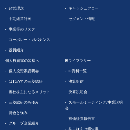
経営理念
キャッシュフロー
中期経営計画
セグメント情報
事業等のリスク
コーポレートガバナンス
役員紹介
個人投資家の皆様へ
IRライブラリー
個人投資家説明会
IR資料一覧
はじめての
三菱総研
決算短信
当社株主になる
メリット
決算説明会
三菱総研の
あゆみ
スモールミーティング/事業説明
会
特色と強み
有価証券報告書
グループ企業
紹介
株主様向け報告書