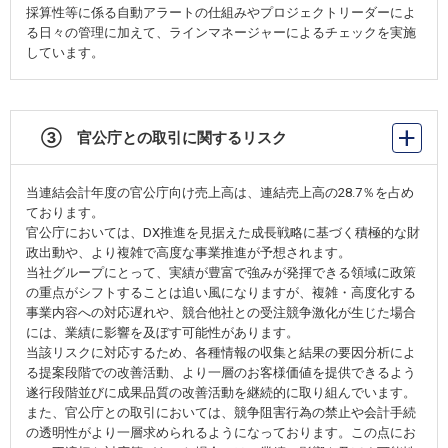
採算性等に係る自動アラートの仕組みやプロジェクトリーダーによ
る日々の管理に加えて、ラインマネージャーによるチェックを実施
しています。
③ 官公庁との取引に関するリスク
当連結会計年度の官公庁向け売上高は、連結売上高の28.7％を占め
ております。
官公庁においては、DX推進を見据えた成長戦略に基づく積極的な財
政出動や、より複雑で高度な事業推進が予想されます。
当社グループにとって、実績が豊富で強みが発揮できる領域に政策
の重点がシフトすることは追い風になりますが、複雑・高度化する
事業内容への対応遅れや、競合他社との受注競争激化が生じた場合
には、業績に影響を及ぼす可能性があります。
当該リスクに対応するため、各種情報の収集と結果の要因分析によ
る提案段階での改善活動、より一層のお客様価値を提供できるよう
遂行段階並びに成果品質の改善活動を継続的に取り組んでいます。
また、官公庁との取引においては、競争阻害行為の禁止や会計手続
の透明性がより一層求められるようになっております。この点にお