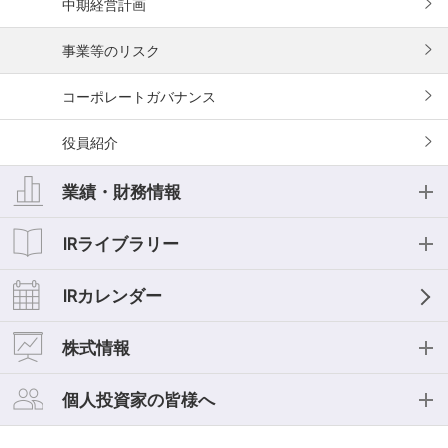
中期経営計画
事業等のリスク
コーポレートガバナンス
役員紹介
業績・財務情報
業績・財務情報
IRライブラリー
業績ハイライト
IRライブラリー
IRカレンダー
おもな経営指標
IR資料一覧
株式情報
キャッシュフロー
決算短信
株式情報
個人投資家の皆様へ
セグメント情報
決算説明会
株式基本情報