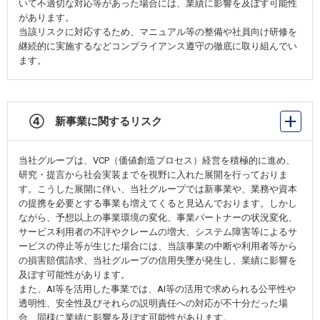
いて不適切な対応等があった場合には、業績に影響を及ぼす可能性
があります。
当該リスクに対応するため、マニュアル等の整備や社員向け研修を
継続的に実施するなどコンプライアンス遵守の徹底に取り組んでい
ます。
④ 新事業に関するリスク
当社グループは、VCP（価値創造プロセス）経営を積極的に進め、
研究・提言から社会実装までを視野に入れた展開を行っておりま
す。こうした展開に伴い、当社グループでは新事業や、業務や資本
の提携を必要とする事業も増えてくると見込んでおります。しかし
ながら、予想以上の事業環境の変化、事業パートナーの状況変化、
サービス利用者の不評やクレームの増大、システム障害等によるサ
ービスの停止等が生じた場合には、当該事業の中断や利用者等から
の損害賠償請求、当社グループの信用失墜が発生し、業績に影響を
及ぼす可能性があります。
また、AI等を活用した事業では、AI等の活用で求められる公平性や
透明性、安全性及びそれらの説明責任への対応が不十分だった場
合、同様に業績に影響を及ぼす可能性があります。