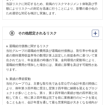
当該リスクに対応するため、前掲のリスクマネジメント体制及び手
順によりリスクへの対応を迅速に行うことにより、影響の最小化の
ため適切な対応を検討し実施します。
⑧ その他想定されるリスク
a. 退職給付債務に関するリスク
当社グループの退職給付費用及び退職給付債務は、割引率や年金資
産の期待運用収益率等の数理計算上設定した前提条件に基づいて算
出されており、年金資産の時価の下落、金利環境の変動等により、
退職給付費用が増加した場合には、業績に影響を及ぼす可能性があ
ります。
b. 業績の季節変動
当社グループでは、主要な取引先である官公庁の会計年度の関係に
より、例年第３四半期に受注し翌第２四半期に納期を迎えるプロジ
ェクトが多いことから、第１、第２四半期の業績が他の四半期と比
較して良く、特に第２四半期は完了を前に業務遂行のピークを迎え
ることもあり、会計年度を通して最も営業利益が大きくなる傾向が