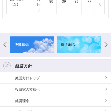
80
39
86
77
（△）
円
0
)
経営方針
経営方針
投資家の皆様へ
経営理念