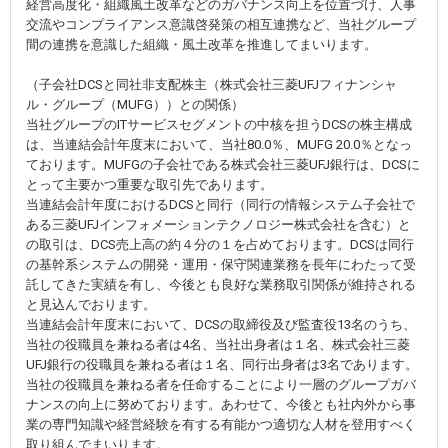
経営高度化・組織風土改革などのガバナンス向上を位置づけ、人事
交流やコンプライアンス意識啓発策の相互連携など、当社グループ
間の連携を意識した組織・風土改革を推進してまいります。
（子会社DCSと同社非支配株主（株式会社三菱UFJフィナンシャ
ル・グループ（MUFG））との関係）
当社グループのITサービスセグメントの中核を担うDCSの株主構成
は、当連結会計年度末において、当社80.0％、MUFG 20.0％となっ
ております。MUFGの子会社である株式会社三菱UFJ銀行は、DCSに
とって主要かつ重要な取引先であります。
当連結会計年度におけるDCSと同行（同行の情報システム子会社で
ある三菱UFJインフォメーションテクノロジー株式会社を含む）と
の取引は、DCS売上高の約４分の１を占めております。DCSは同行
の基幹系システムの開発・運用・保守関連業務を長年にわたって受
託してきた実績を有し、今後とも良好な業務取引関係が維持される
と見込んでおります。
当連結会計年度末において、DCSの取締役及び監査役13名のうち、
当社の役職員を兼ねる者は4名、当社出身者は１名、株式会社三菱
UFJ銀行の役職員を兼ねる者は１名、同行出身者は3名であります。
当社の役職員を兼ねる者を任命することにより一層のグループガバ
ナンスの向上に努めております。あわせて、今後とも社内外から事
業の専門知識や経営経験を有する有能かつ適切な人材を登用すべく
取り組んでまいります。