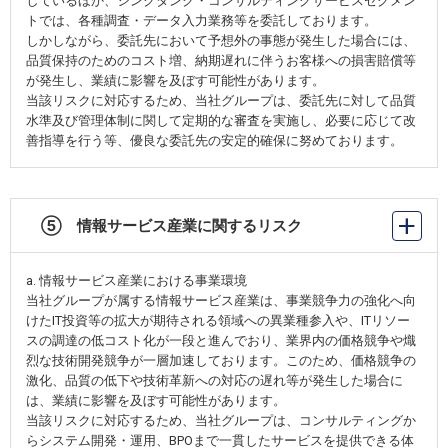
しているほか、シンクタンク・コンサルティングサービスセグメン
トでは、各種調査・データ入力業務等を委託しております。
しかしながら、委託先において予想外の事態が発生した場合には、
品質保持のためのコスト増、納期遅れに伴うお客様への損害賠償等
が発生し、業績に影響を及ぼす可能性があります。
当該リスクに対応するため、当社グループは、委託先に対して品質
水準及び管理体制に関して定期的な審査を実施し、必要に応じて改
善指導を行う等、優良な委託先の安定的確保に努めております。
⑤ 情報サービス産業に関するリスク
a. 情報サービス産業における事業環境
当社グループが属する情報サービス産業は、事業競争力の強化へ向
けたIT投資等の拡大が期待される領域への異業種参入や、ITリソー
スの調達の低コスト化が一段と進んでおり、業界内の価格競争や熾
烈な技術開発競争が一層加速しております。このため、価格競争の
激化、品質の低下や技術革新への対応の遅れ等が発生した場合に
は、業績に影響を及ぼす可能性があります。
当該リスクに対応するため、当社グループは、コンサルティングか
らシステム開発・運用、BPOまで一貫したサービスを提供できる体