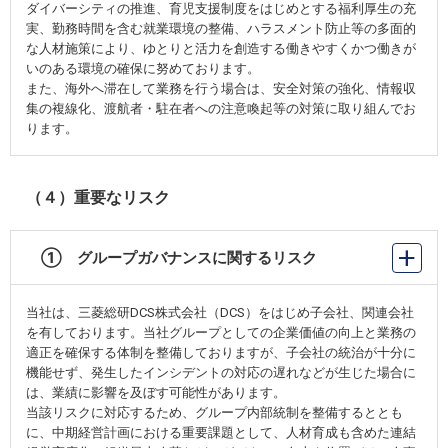
ダイバーシティの推進、育児支援制度をはじめとする福利厚生の充
実、勤務時間を含む就業環境の整備、ハラスメント防止等の多面的
な人材施策により、ゆとりと活力を創造する働きやすくかつ働きが
いのある環境の確保に努めております。
また、海外へ滞在して業務を行う場合は、安全対策の強化、情報収
集の複線化、渡航者・駐在者への注意喚起等の対策に取り組んでお
ります。
（４）重要なリスク
① グループガバナンスに関するリスク
当社は、三菱総研DCS株式会社（DCS）をはじめ子会社、関連会社
を有しております。当社グループとしての企業価値の向上と業務の
適正を確保する体制を整備しておりますが、子会社の統治が十分に
機能せず、発生したインシデントの対応の遅れなどが生じた場合に
は、業績に影響を及ぼす可能性があります。
当該リスクに対応するため、グループ内部統制を整備するととも
に、中期経営計画における重要課題として、人材育成も含めた連結