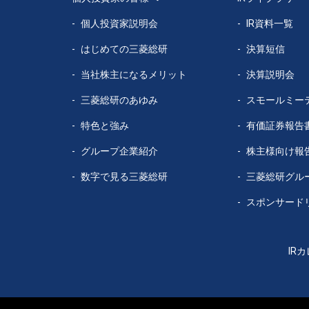
個人投資家説明会
IR資料一覧
はじめての
三菱総研
決算短信
当社株主になる
メリット
決算説明会
三菱総研の
あゆみ
スモールミー
特色と強み
有価証券報告
グループ企業
紹介
株主様向け報
数字で見る
三菱総研
三菱総研グル
スポンサード
IR