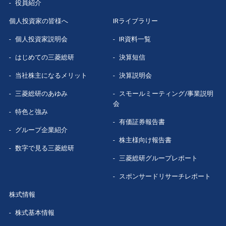
役員紹介
個人投資家の皆様へ
IRライブラリー
個人投資家説明会
IR資料一覧
はじめての
三菱総研
決算短信
当社株主になる
メリット
決算説明会
三菱総研の
あゆみ
スモールミーティング/事業説明
会
特色と強み
有価証券報告書
グループ企業
紹介
株主様向け報告書
数字で見る
三菱総研
三菱総研グループレポート
スポンサードリサーチレポート
株式情報
株式基本情報