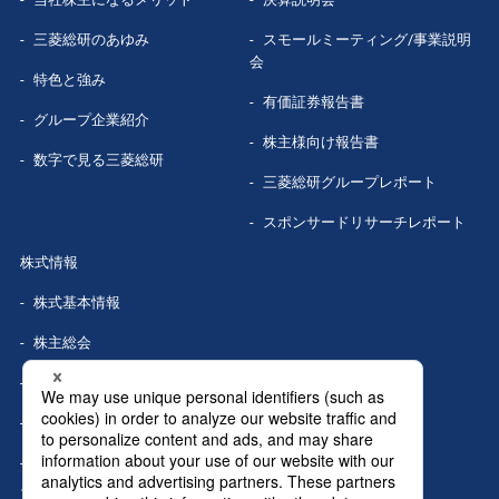
三菱総研の
あゆみ
スモールミーティング/事業説明
会
特色と強み
有価証券報告書
グループ企業
紹介
株主様向け報告書
数字で見る
三菱総研
三菱総研グループレポート
スポンサードリサーチレポート
株式情報
株式基本情報
株主総会
株式事務手続き
配当情報
株価情報（Yahoo!ファイナン
ス）