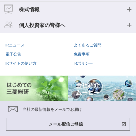
中期経営計画
おもな経営指標
IR資料一覧
株式情報
事業等のリスク
キャッシュフロー
決算短信
株式情報
個人投資家の皆様へ
コーポレートガバナンス
セグメント情報
決算説明会
株式基本情報
個人投資家の皆様へ
役員紹介
IRニュース
よくあるご質問
スモールミーティング/事業説明会
株主総会
個人投資家説明会
電子公告
免責事項
有価証券報告書
IRサイトの使い方
IRポリシー
株式事務手続き
はじめての
三菱総研
株主様向け報告書
配当情報
当社株主になる
メリット
三菱総研グループレポート
株価情報（Yahoo!ファイナンス）
三菱総研の
あゆみ
スポンサードリサーチレポート
当社の最新情報をメールでお届け
特色と強み
グループ企業
紹介
メール配信ご登録