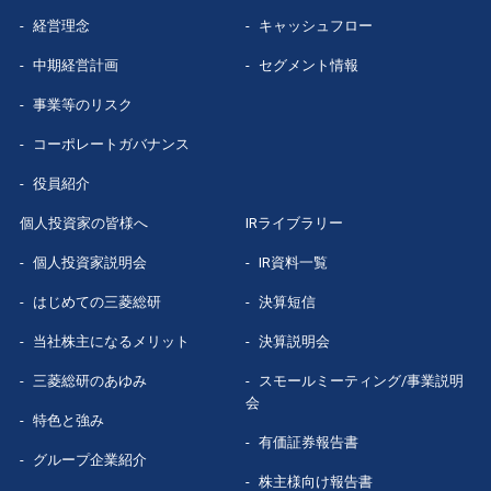
経営理念
キャッシュフロー
グループ企業
紹介
中期経営計画
セグメント情報
数字で見る
三菱総研
事業等のリスク
コーポレートガバナンス
役員紹介
個人投資家の皆様へ
IRライブラリー
個人投資家説明会
IR資料一覧
はじめての
三菱総研
決算短信
当社株主になる
メリット
決算説明会
三菱総研の
あゆみ
スモールミーティング/事業説明
会
特色と強み
有価証券報告書
グループ企業
紹介
株主様向け報告書