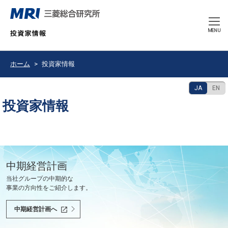
CLOSE
MENU
ホーム
投資家情報
JA
EN
投資家情報
豊かで持続可能な未来の共創を使命として、
中期経営計画
決算発表
2026年9月期 中間報告書
会社紹介ムービー
当社グループの中期的な
最新の決算情報をご確認ください。
2026年6月
会社紹介ムービーをご覧いただけます。
世界と共に、あるべき未来を問い続け、
事業の方向性をご紹介します。
社会課題を解決し、社会の変革を先駆けます。
決算情報へ
中間報告書へ
会社紹介ムービーへ
中期経営計画へ
投資家の皆様へ