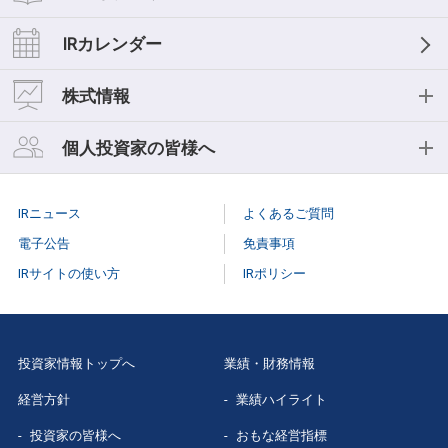
経営理念
業績ハイライト
IRライブラリー
IRカレンダー
中期経営計画
おもな経営指標
IR資料一覧
株式情報
事業等のリスク
キャッシュフロー
決算短信
株式情報
個人投資家の皆様へ
コーポレートガバナンス
セグメント情報
決算説明会
株式基本情報
個人投資家の皆様へ
役員紹介
IRニュース
よくあるご質問
スモールミーティング/事業説明会
株主総会
個人投資家説明会
電子公告
免責事項
有価証券報告書
IRサイトの使い方
IRポリシー
株式事務手続き
はじめての
三菱総研
株主様向け報告書
配当情報
当社株主になる
メリット
三菱総研グループレポート
投資家情報トップへ
業績・財務情報
株価情報（Yahoo!ファイナンス）
三菱総研の
あゆみ
経営方針
業績ハイライト
スポンサードリサーチレポート
特色と強み
投資家の皆様へ
おもな経営指標