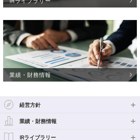
IRライブラリー
業績・財務情報
経営方針
経営方針
業績・財務情報
投資家の皆様へ
業績・財務情報
IRライブラリー