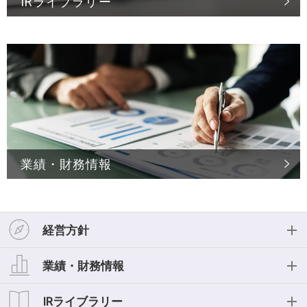
IRライブラリー
業績・財務情報
経営方針
経営方針
業績・財務情報
投資家の皆様へ
業績・財務情報
IRライブラリー