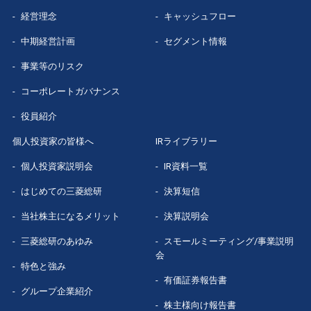
経営理念
キャッシュフロー
グループ企業
紹介
中期経営計画
セグメント情報
数字で見る
三菱総研
事業等のリスク
コーポレートガバナンス
役員紹介
個人投資家の皆様へ
IRライブラリー
個人投資家説明会
IR資料一覧
はじめての
三菱総研
決算短信
当社株主になる
メリット
決算説明会
三菱総研の
あゆみ
スモールミーティング/事業説明
会
特色と強み
有価証券報告書
グループ企業
紹介
株主様向け報告書