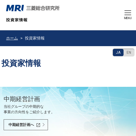
CLOSE
MENU
ホーム
投資家情報
JA
EN
投資家情報
豊かで持続可能な未来の共創を使命として、
中期経営計画
決算発表
2026年9月期 中間報告書
会社紹介ムービー
当社グループの中期的な
最新の決算情報をご確認ください。
2026年6月
会社紹介ムービーをご覧いただけます。
世界と共に、あるべき未来を問い続け、
事業の方向性をご紹介します。
社会課題を解決し、社会の変革を先駆けます。
決算情報へ
中間報告書へ
会社紹介ムービーへ
中期経営計画へ
投資家の皆様へ