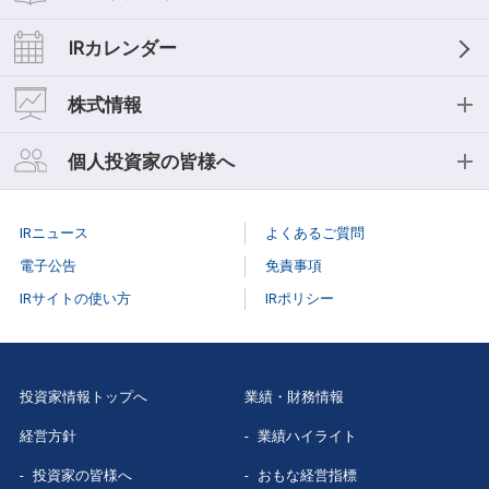
経営理念
業績ハイライト
IRライブラリー
IRカレンダー
中期経営計画
おもな経営指標
IR資料一覧
株式情報
事業等のリスク
キャッシュフロー
決算短信
株式情報
個人投資家の皆様へ
コーポレートガバナンス
セグメント情報
決算説明会
株式基本情報
個人投資家の皆様へ
役員紹介
IRニュース
よくあるご質問
スモールミーティング/事業説明会
株主総会
個人投資家説明会
電子公告
免責事項
有価証券報告書
IRサイトの使い方
IRポリシー
株式事務手続き
はじめての
三菱総研
株主様向け報告書
配当情報
当社株主になる
メリット
三菱総研グループレポート
投資家情報トップへ
業績・財務情報
株価情報（Yahoo!ファイナンス）
三菱総研の
あゆみ
経営方針
業績ハイライト
スポンサードリサーチレポート
特色と強み
投資家の皆様へ
おもな経営指標