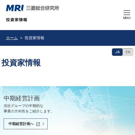
CLOSE
MENU
ホーム
投資家情報
JA
EN
投資家情報
豊かで持続可能な未来の共創を使命として、
中期経営計画
決算発表
2026年9月期 中間報告書
会社紹介ムービー
当社グループの中期的な
最新の決算情報をご確認ください。
2026年6月
会社紹介ムービーをご覧いただけます。
世界と共に、あるべき未来を問い続け、
事業の方向性をご紹介します。
社会課題を解決し、社会の変革を先駆けます。
決算情報へ
中間報告書へ
会社紹介ムービーへ
中期経営計画へ
投資家の皆様へ