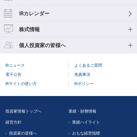
経営理念
業績ハイライト
IRライブラリー
IRカレンダー
中期経営計画
おもな経営指標
IR資料一覧
株式情報
事業等のリスク
キャッシュフロー
決算短信
株式情報
個人投資家の皆様へ
コーポレートガバナンス
セグメント情報
決算説明会
株式基本情報
個人投資家の皆様へ
役員紹介
IRニュース
よくあるご質問
スモールミーティング/事業説明会
株主総会
個人投資家説明会
電子公告
免責事項
有価証券報告書
IRサイトの使い方
IRポリシー
株式事務手続き
はじめての
三菱総研
株主様向け報告書
配当情報
当社株主になる
メリット
三菱総研グループレポート
投資家情報トップへ
業績・財務情報
株価情報（Yahoo!ファイナンス）
三菱総研の
あゆみ
経営方針
業績ハイライト
スポンサードリサーチレポート
特色と強み
投資家の皆様へ
おもな経営指標