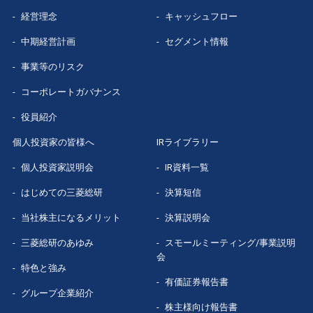
経営理念
キャッシュフロー
グループ企業
紹介
中期経営計画
セグメント情報
数字で見る
三菱総研
事業等のリスク
コーポレートガバナンス
役員紹介
個人投資家の皆様へ
IRライブラリー
個人投資家説明会
IR資料一覧
はじめての
三菱総研
決算短信
当社株主になる
メリット
決算説明会
三菱総研の
あゆみ
スモールミーティング/事業説明
会
特色と強み
有価証券報告書
グループ企業
紹介
株主様向け報告書