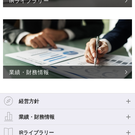
IRライブラリー
業績・財務情報
経営方針
経営方針
業績・財務情報
投資家の皆様へ
業績・財務情報
IRライブラリー