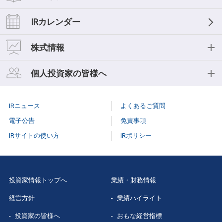
経営理念
業績ハイライト
IRライブラリー
IRカレンダー
中期経営計画
おもな経営指標
IR資料一覧
株式情報
事業等のリスク
キャッシュフロー
決算短信
株式情報
個人投資家の皆様へ
コーポレートガバナンス
セグメント情報
決算説明会
株式基本情報
個人投資家の皆様へ
役員紹介
IRニュース
よくあるご質問
スモールミーティング/事業説明会
株主総会
個人投資家説明会
電子公告
免責事項
有価証券報告書
IRサイトの使い方
IRポリシー
株式事務手続き
はじめての
三菱総研
株主様向け報告書
配当情報
当社株主になる
メリット
三菱総研グループレポート
投資家情報トップへ
業績・財務情報
株価情報（Yahoo!ファイナンス）
三菱総研の
あゆみ
経営方針
業績ハイライト
スポンサードリサーチレポート
特色と強み
投資家の皆様へ
おもな経営指標