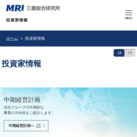
CLOSE
MENU
ホーム
投資家情報
JA
EN
投資家情報
豊かで持続可能な未来の共創を使命として、
中期経営計画
決算発表
2026年9月期 中間報告書
会社紹介ムービー
当社グループの中期的な
最新の決算情報をご確認ください。
2026年6月
会社紹介ムービーをご覧いただけます。
世界と共に、あるべき未来を問い続け、
事業の方向性をご紹介します。
社会課題を解決し、社会の変革を先駆けます。
決算情報へ
中間報告書へ
会社紹介ムービーへ
中期経営計画へ
投資家の皆様へ