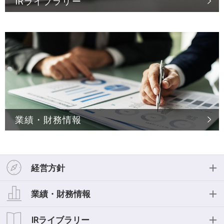
IRライブラリー
業績・財務情報
経営方針
経営方針
業績・財務情報
投資家の皆様へ
業績・財務情報
IRライブラリー