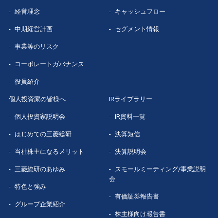
経営理念
キャッシュフロー
グループ企業
紹介
中期経営計画
セグメント情報
数字で見る
三菱総研
事業等のリスク
コーポレートガバナンス
役員紹介
個人投資家の皆様へ
IRライブラリー
個人投資家説明会
IR資料一覧
はじめての
三菱総研
決算短信
当社株主になる
メリット
決算説明会
三菱総研の
あゆみ
スモールミーティング/事業説明
会
特色と強み
有価証券報告書
グループ企業
紹介
株主様向け報告書