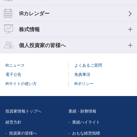
経営理念
業績ハイライト
IRライブラリー
IRカレンダー
中期経営計画
おもな経営指標
IR資料一覧
株式情報
事業等のリスク
キャッシュフロー
決算短信
株式情報
個人投資家の皆様へ
コーポレートガバナンス
セグメント情報
決算説明会
株式基本情報
個人投資家の皆様へ
役員紹介
IRニュース
よくあるご質問
スモールミーティング/事業説明会
株主総会
個人投資家説明会
電子公告
免責事項
有価証券報告書
IRサイトの使い方
IRポリシー
株式事務手続き
はじめての
三菱総研
株主様向け報告書
配当情報
当社株主になる
メリット
三菱総研グループレポート
投資家情報トップへ
業績・財務情報
株価情報（Yahoo!ファイナンス）
三菱総研の
あゆみ
経営方針
業績ハイライト
スポンサードリサーチレポート
特色と強み
投資家の皆様へ
おもな経営指標