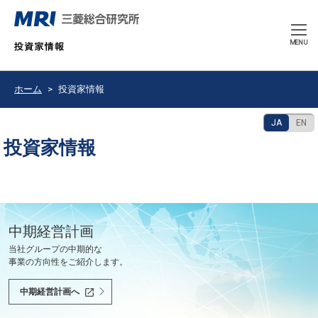
CLOSE
MENU
ホーム
投資家情報
JA
EN
投資家情報
豊かで持続可能な未来の共創を使命として、
中期経営計画
決算発表
2026年9月期 中間報告書
会社紹介ムービー
当社グループの中期的な
最新の決算情報をご確認ください。
2026年6月
会社紹介ムービーをご覧いただけます。
世界と共に、あるべき未来を問い続け、
事業の方向性をご紹介します。
社会課題を解決し、社会の変革を先駆けます。
決算情報へ
中間報告書へ
会社紹介ムービーへ
中期経営計画へ
投資家の皆様へ