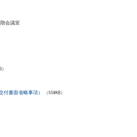
4階会議室
）
KB）
交付書面省略事項）
（558KB）
。