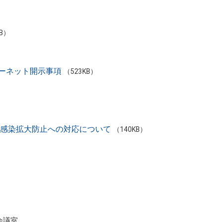
KB）
ーネット開示事項
（523KB）
ス感染拡⼤防⽌への対応について
（140KB）
。
会議室