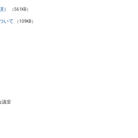
項）
（561KB）
ついて
（109KB）
。
会議室