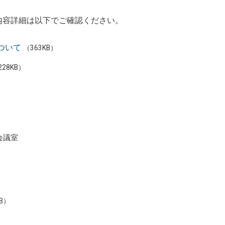
更内容詳細は以下でご確認ください。
ついて
（363KB）
228KB）
会議室
KB）