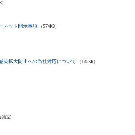
KB）
ーネット開示事項
（574KB）
ス感染拡大防止への当社対応について
（135KB）
。
会議室