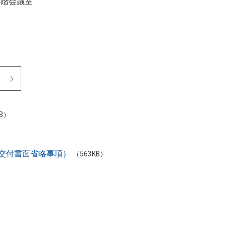
4階会議室
）
）
KB）
交付書面省略事項）
（563KB）