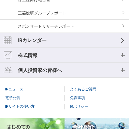
三菱総研グループレポート
スポンサードリサーチレポート
IRカレンダー
株式情報
株式情報
個人投資家の皆様へ
株式基本情報
個人投資家の皆様へ
IRニュース
よくあるご質問
株主総会
個人投資家説明会
電子公告
免責事項
IRサイトの使い方
IRポリシー
株式事務手続き
はじめての
三菱総研
配当情報
当社株主になる
メリット