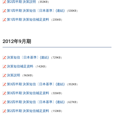
第2四半期 決算説明
（353KB）
第1四半期 決算短信〔日本基準〕(連結)
（530KB）
第1四半期 決算短信補足資料
（235KB）
2012年9月期
決算短信〔日本基準〕(連結)
（729KB）
決算短信補足資料
（142KB）
決算説明
（965KB）
第3四半期 決算短信〔日本基準〕(連結)
（352KB）
第3四半期 決算短信補足資料
（326KB）
第2四半期 決算短信〔日本基準〕(連結)
（627KB）
第2四半期 決算短信補足資料
（153KB）