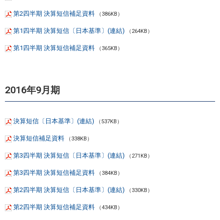
第2四半期 決算短信補足資料
（386KB）
第1四半期 決算短信〔日本基準〕(連結)
（264KB）
第1四半期 決算短信補足資料
（365KB）
2016年9月期
決算短信〔日本基準〕(連結)
（537KB）
決算短信補足資料
（338KB）
第3四半期 決算短信〔日本基準〕(連結)
（271KB）
第3四半期 決算短信補足資料
（384KB）
第2四半期 決算短信〔日本基準〕(連結)
（330KB）
第2四半期 決算短信補足資料
（434KB）