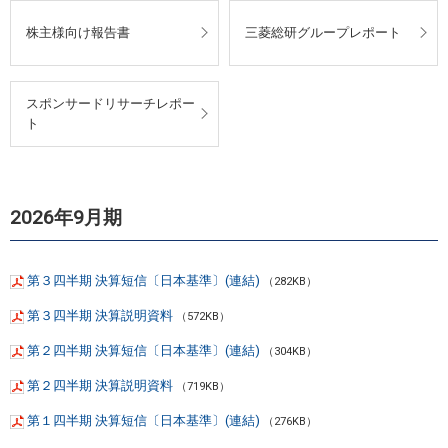
株主様向け報告書
三菱総研グループレポート
スポンサードリサーチレポー
ト
2026年9月期
第３四半期 決算短信〔日本基準〕(連結)
（282KB）
第３四半期 決算説明資料
（572KB）
第２四半期 決算短信〔日本基準〕(連結)
（304KB）
第２四半期 決算説明資料
（719KB）
第１四半期 決算短信〔日本基準〕(連結)
（276KB）