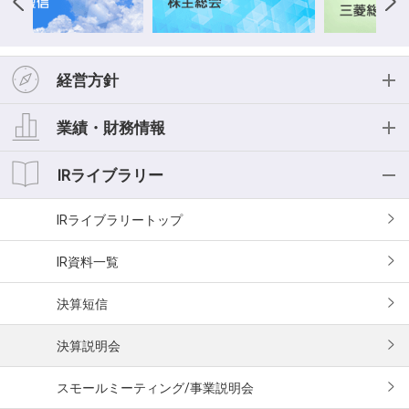
経営方針
経営方針
業績・財務情報
投資家の皆様へ
業績・財務情報
IRライブラリー
経営理念
業績ハイライト
IRライブラリー
中期経営計画
おもな経営指標
IR資料一覧
事業等のリスク
キャッシュフロー
決算短信
コーポレートガバナンス
セグメント情報
決算説明会
役員紹介
スモールミーティング/事業説明会