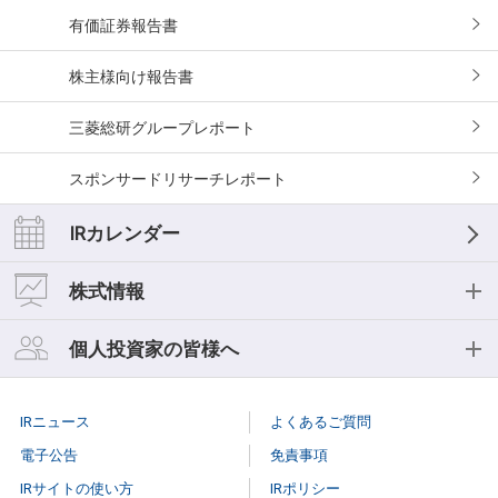
有価証券報告書
株主様向け報告書
三菱総研グループレポート
スポンサードリサーチレポート
IRカレンダー
株式情報
株式情報
個人投資家の皆様へ
株式基本情報
個人投資家の皆様へ
IRニュース
よくあるご質問
株主総会
個人投資家説明会
電子公告
免責事項
IRサイトの使い方
IRポリシー