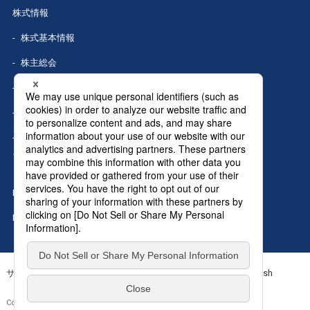
株式情報
株式基本情報
株主総会
株式事務手続き
配当情報
株価情報（Yahoo!ファイナン
ス）
IRカレンダー
IRニュース
MRIグランドトップへ
サイト利用条件
個人情報のお取扱い
サイトマップ
English
Copyright © 2009-2018 Mitsubishi Research Institute, Inc.