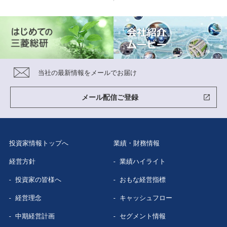
株式事務手続き
はじめての
三菱総研
配当情報
当社株主になる
メリット
株価情報（Yahoo!ファイナンス）
三菱総研の
あゆみ
当社の最新情報をメールでお届け
特色と強み
グループ企業
紹介
メール配信ご登録
数字で見る
三菱総研
投資家情報トップへ
業績・財務情報
経営方針
業績ハイライト
投資家の皆様へ
おもな経営指標
経営理念
キャッシュフロー
中期経営計画
セグメント情報