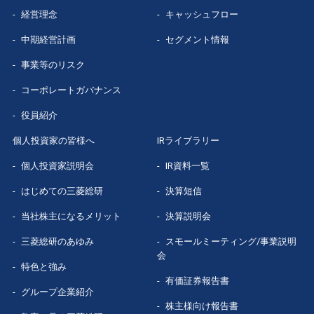
経営理念
キャッシュフロー
中期経営計画
セグメント情報
事業等のリスク
コーポレートガバナンス
役員紹介
個人投資家の皆様へ
IRライブラリー
個人投資家説明会
IR資料一覧
はじめての
三菱総研
決算短信
当社株主になる
メリット
決算説明会
三菱総研の
あゆみ
スモールミーティング/事業説明
会
特色と強み
有価証券報告書
グループ企業
紹介
株主様向け報告書