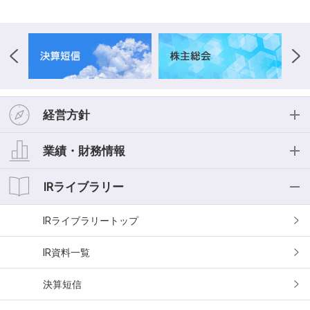
経営方針
経営方針
業績・財務情報
投資家の皆様へ
業績・財務情報
IRライブラリー
経営理念
業績ハイライト
IRライブラリー
中期経営計画
おもな経営指標
IR資料一覧
事業等のリスク
キャッシュフロー
決算短信
コーポレートガバナンス