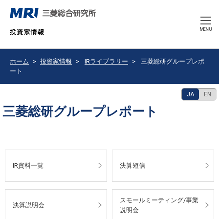
CLOSE
MENU
ホーム
投資家情報
IRライブラリー
三菱総研グループレポ
ート
JA
EN
三菱総研グループレポート
IR資料一覧
決算短信
スモールミーティング/事業
決算説明会
説明会