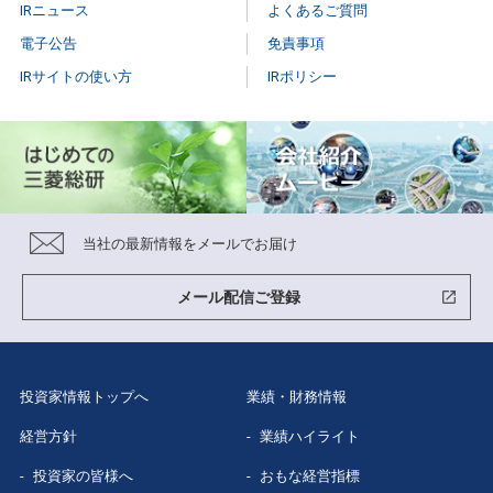
IRニュース
よくあるご質問
株主総会
個人投資家説明会
電子公告
免責事項
IRサイトの使い方
IRポリシー
株式事務手続き
はじめての
三菱総研
配当情報
当社株主になる
メリット
株価情報（Yahoo!ファイナンス）
三菱総研の
あゆみ
当社の最新情報をメールでお届け
特色と強み
グループ企業
紹介
メール配信ご登録
数字で見る
三菱総研
投資家情報トップへ
業績・財務情報
経営方針
業績ハイライト
投資家の皆様へ
おもな経営指標