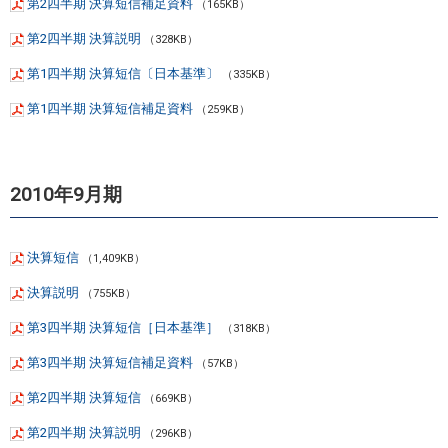
第2四半期 決算短信補足資料
（165KB）
第2四半期 決算説明
（328KB）
第1四半期 決算短信〔日本基準〕
（335KB）
第1四半期 決算短信補足資料
（259KB）
2010年9月期
決算短信
（1,409KB）
決算説明
（755KB）
第3四半期 決算短信［日本基準］
（318KB）
第3四半期 決算短信補足資料
（57KB）
第2四半期 決算短信
（669KB）
第2四半期 決算説明
（296KB）