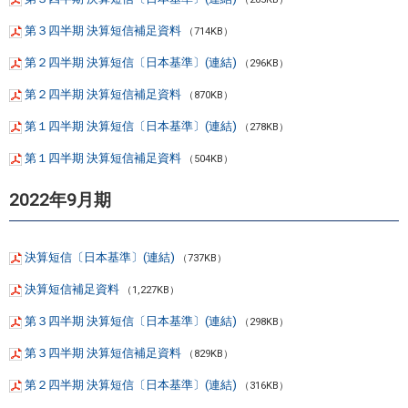
第３四半期 決算短信補足資料
（714KB）
第２四半期 決算短信〔日本基準〕(連結)
（296KB）
第２四半期 決算短信補足資料
（870KB）
第１四半期 決算短信〔日本基準〕(連結)
（278KB）
第１四半期 決算短信補足資料
（504KB）
2022年9月期
決算短信〔日本基準〕(連結)
（737KB）
決算短信補足資料
（1,227KB）
第３四半期 決算短信〔日本基準〕(連結)
（298KB）
第３四半期 決算短信補足資料
（829KB）
第２四半期 決算短信〔日本基準〕(連結)
（316KB）