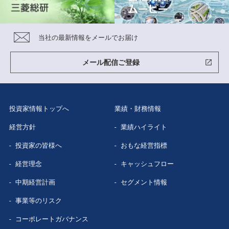
株価情報（Yahoo!ファイナンス）
三菱総研の
あゆみ
当社の最新情報をメールでお届け
特色と強み
グループ企業
紹介
メール配信ご登録
数字で見る
三菱総研
投資家情報トップへ
業績・財務情報
経営方針
業績ハイライト
投資家の皆様へ
おもな経営指標
経営理念
キャッシュフロー
中期経営計画
セグメント情報
事業等のリスク
コーポレートガバナンス