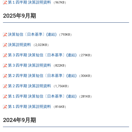
第１四半期 決算説明資料
（967KB）
2025年9月期
決算短信〔日本基準〕(連結)
（793KB）
決算説明資料
（2,023KB）
第３四半期 決算短信〔日本基準〕(連結)
（279KB）
第３四半期 決算説明資料
（822KB）
第２四半期 決算短信〔日本基準〕(連結)
（306KB）
第２四半期 決算説明資料
（1,756KB）
第１四半期 決算短信〔日本基準〕(連結)
（281KB）
第１四半期 決算説明資料
（816KB）
2024年9月期