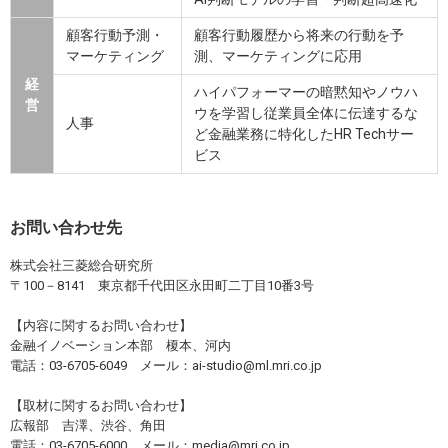
顧客行動予測・
顧客行動履歴から将来の行動を予
マーケティング
測、マーケティングに応用
経
ハイパフォーマーの暗黙知やノウハ
営
ウを学習し従業員全体に伝達するな
人事
ど金融業務に特化したHR Techサー
ビス
お問い合わせ先
株式会社三菱総合研究所
〒100－8141 東京都千代田区永田町二丁目10番3号
【内容に関するお問い合わせ】
金融イノベーション本部 榎本、河内
電話：03-6705-6049 メール：ai-studio@ml.mri.co.jp
【取材に関するお問い合わせ】
広報部 吉澤、渋谷、角田
電話：03-6705-6000 メール：media@mri.co.jp