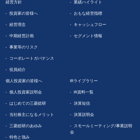
経営方針
業績ハイライト
投資家の皆様へ
おもな経営指標
経営理念
キャッシュフロー
中期経営計画
セグメント情報
事業等のリスク
コーポレートガバナンス
役員紹介
個人投資家の皆様へ
IRライブラリー
個人投資家説明会
IR資料一覧
はじめての
三菱総研
決算短信
当社株主になる
メリット
決算説明会
三菱総研の
あゆみ
スモールミーティング/事業説明
会
特色と強み