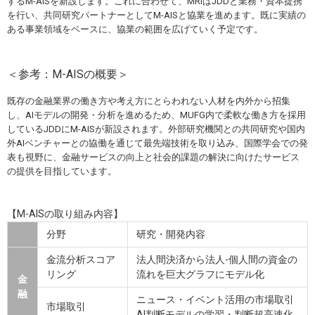
するM-AISを新設します。これに合わせて、MRIはJDDと業務・資本提携
を行い、共同研究パートナーとしてM-AISと協業を進めます。既に実績の
ある事業領域をベースに、協業の範囲を広げていく予定です。
＜参考：M-AISの概要＞
既存の金融業界の働き方や考え方にとらわれない人材を内外から招集
し、AIモデルの開発・分析を進めるため、MUFG内で柔軟な働き方を採用
しているJDDにM-AISが新設されます。外部研究機関との共同研究や国内
外AIベンチャーとの協働を通じて最先端技術を取り込み、国際学会での発
表も視野に、金融サービスの向上と社会的課題の解決に向けたサービス
の提供を目指しています。
【M-AISの取り組み内容】
分野
研究・開発内容
金流分析スコア
法人間決済から法人-個人間の資金の
リング
流れを巨大グラフにモデル化
金
融
ニュース・イベント活用の市場取引
市場取引
AI判断モデルの学習・判断超高速化