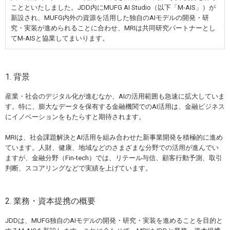
ことといたしました。JDD内にMUFG AI Studio（以下「M-AIS」）が
新設され、MUFG内外の資源を活用した独自のAIモデルの開発・研
究・実装が進められることに合わせ、MRIは共同研究パートナーとし
てM-AISと協業してまいります。
1. 背景
産業・社会のデジタル化が進むなか、AIの活用範囲も急速に拡大していま
す。特に、膨大なデータを保有する金融機関でのAI活用は、金融ビジネス
にイノベーションをもたらすと期待されます。
MRIは、社会課題解決とAI活用を組み合わせた新事業開発を積極的に進め
ています。人財、健康、地域などのさまざまな分野での活用が進んでい
ますが、金融分野（Fin-tech）では、リテール与信、顧客行動予測、取引
判断、スコアリングなどで実績を上げています。
2. 業務・資本提携の概要
JDDは、MUFG独自のAIモデルの開発・研究・実装を進めることを目的と