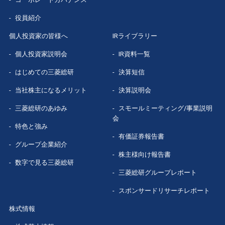
役員紹介
個人投資家の皆様へ
IRライブラリー
個人投資家説明会
IR資料一覧
はじめての
三菱総研
決算短信
当社株主になる
メリット
決算説明会
三菱総研の
あゆみ
スモールミーティング/事業説明
会
特色と強み
有価証券報告書
グループ企業
紹介
株主様向け報告書
数字で見る
三菱総研
三菱総研グループレポート
スポンサードリサーチレポート
株式情報