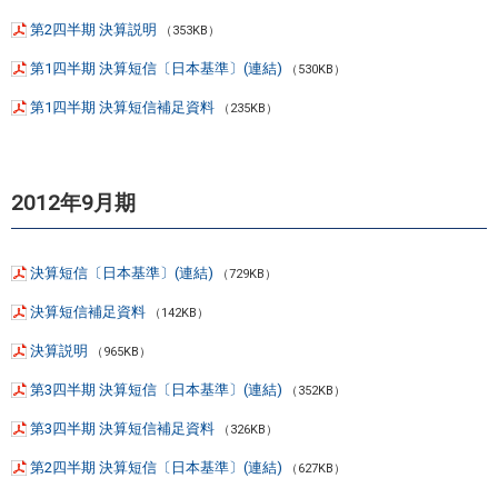
第2四半期 決算説明
（353KB）
第1四半期 決算短信〔日本基準〕(連結)
（530KB）
第1四半期 決算短信補足資料
（235KB）
2012年9月期
決算短信〔日本基準〕(連結)
（729KB）
決算短信補足資料
（142KB）
決算説明
（965KB）
第3四半期 決算短信〔日本基準〕(連結)
（352KB）
第3四半期 決算短信補足資料
（326KB）
第2四半期 決算短信〔日本基準〕(連結)
（627KB）