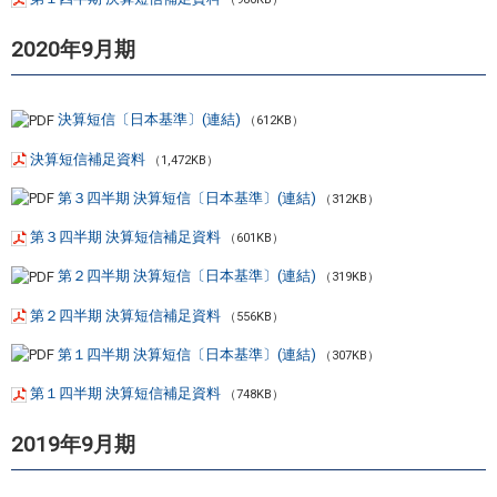
2020年9月期
決算短信〔日本基準〕(連結)
（612KB）
決算短信補足資料
（1,472KB）
第３四半期 決算短信〔日本基準〕(連結)
（312KB）
第３四半期 決算短信補足資料
（601KB）
第２四半期 決算短信〔日本基準〕(連結)
（319KB）
第２四半期 決算短信補足資料
（556KB）
第１四半期 決算短信〔日本基準〕(連結)
（307KB）
第１四半期 決算短信補足資料
（748KB）
2019年9月期