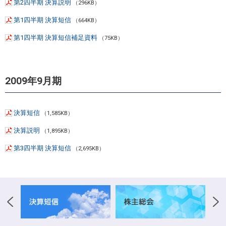
第2四半期 決算説明
（296KB）
第1四半期 決算短信
（664KB）
第1四半期 決算短信補足資料
（75KB）
2009年9月期
決算短信
（1,585KB）
決算説明
（1,895KB）
第3四半期 決算短信
（2,695KB）