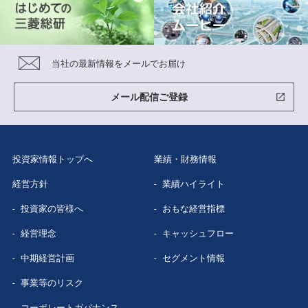
当社株主になる
メリット
株価情報（Yahoo!ファイナンス）
三菱総研の
あゆみ
当社の最新情報をメールでお届け
特色と強み
グループ企業
紹介
メール配信ご登録
数字で見る
三菱総研
投資家情報トップへ
業績・財務情報
経営方針
業績ハイライト
投資家の皆様へ
おもな経営指標
経営理念
キャッシュフロー
中期経営計画
セグメント情報
事業等のリスク
コーポレートガバナンス