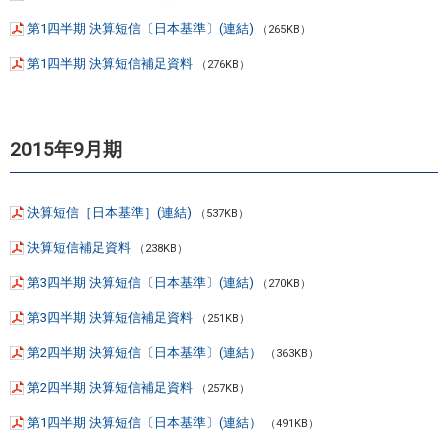
第1四半期 決算短信〔日本基準〕(連結)
（265KB）
第1四半期 決算短信補足資料
（276KB）
2015年9月期
決算短信［日本基準］(連結)
（537KB）
決算短信補足資料
（238KB）
第3四半期 決算短信〔日本基準〕(連結)
（270KB）
第3四半期 決算短信補足資料
（251KB）
第2四半期 決算短信〔日本基準〕(連結）
（363KB）
第2四半期 決算短信補足資料
（257KB）
第1四半期 決算短信〔日本基準〕(連結）
（491KB）