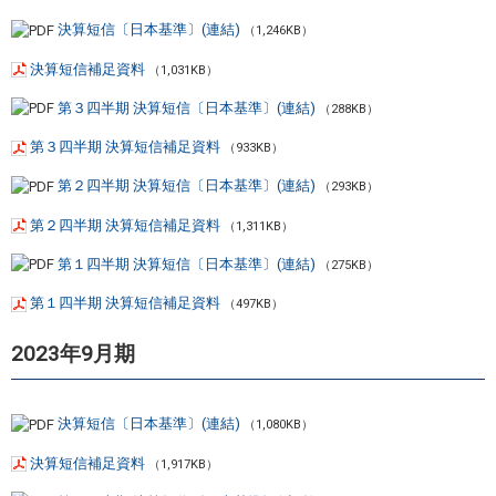
決算短信〔日本基準〕(連結)
（1,246KB）
決算短信補足資料
（1,031KB）
第３四半期 決算短信〔日本基準〕(連結)
（288KB）
第３四半期 決算短信補足資料
（933KB）
第２四半期 決算短信〔日本基準〕(連結)
（293KB）
第２四半期 決算短信補足資料
（1,311KB）
第１四半期 決算短信〔日本基準〕(連結)
（275KB）
第１四半期 決算短信補足資料
（497KB）
2023年9月期
決算短信〔日本基準〕(連結)
（1,080KB）
決算短信補足資料
（1,917KB）