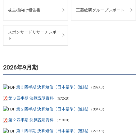
株主様向け報告書
三菱総研グループレポート
スポンサードリサーチレポー
ト
2026年9月期
第３四半期 決算短信〔日本基準〕(連結)
（282KB）
第３四半期 決算説明資料
（572KB）
第２四半期 決算短信〔日本基準〕(連結)
（304KB）
第２四半期 決算説明資料
（719KB）
第１四半期 決算短信〔日本基準〕(連結)
（276KB）