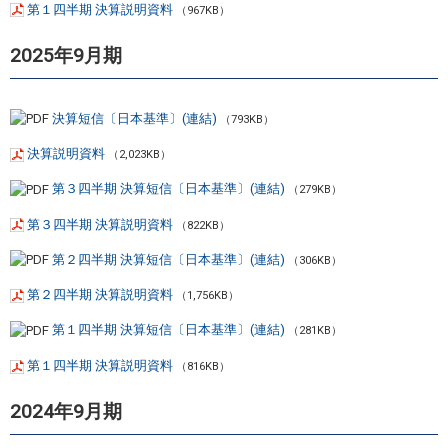
第１四半期 決算説明資料
（967KB）
2025年9月期
決算短信〔日本基準〕(連結)
（793KB）
決算説明資料
（2,023KB）
第３四半期 決算短信〔日本基準〕(連結)
（279KB）
第３四半期 決算説明資料
（822KB）
第２四半期 決算短信〔日本基準〕(連結)
（306KB）
第２四半期 決算説明資料
（1,756KB）
第１四半期 決算短信〔日本基準〕(連結)
（281KB）
第１四半期 決算説明資料
（816KB）
2024年9月期