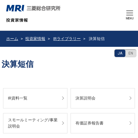
CLOSE
MENU
ホーム
投資家情報
IRライブラリー
決算短信
JA
EN
決算短信
IR資料一覧
決算説明会
スモールミーティング/事業
有価証券報告書
説明会