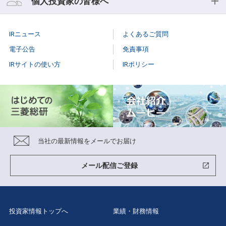
個人投資家の皆様へ
個人投資家の皆様へ
IRニュース
よくあるご質問
個人投資家説明会
電子公告
免責事項
IRサイトの使い方
IRポリシー
はじめての
三菱総研
当社株主になる
メリット
三菱総研の
あゆみ
当社の最新情報をメールでお届け
特色と強み
グループ企業
紹介
メール配信ご登録
数字で見る
三菱総研
投資家情報トップへ
業績・財務情報