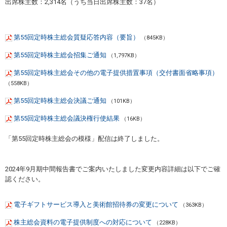
出席株主数：2,314名（うち当日出席株主数：37名）
第55回定時株主総会質疑応答内容（要旨）
（845KB）
第55回定時株主総会招集ご通知
（1,797KB）
第55回定時株主総会その他の電子提供措置事項（交付書面省略事項）
（558KB）
第55回定時株主総会決議ご通知
（101KB）
第55回定時株主総会議決権行使結果
（16KB）
「第55回定時株主総会の模様」配信は終了しました。
2024年9月期中間報告書でご案内いたしました変更内容詳細は以下でご確
認ください。
電子ギフトサービス導入と美術館招待券の変更について
（363KB）
株主総会資料の電子提供制度への対応について
（228KB）