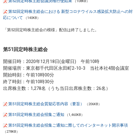
第52回定時株主総会議決権行使結果
（108KB）
第52回定時株主総会における 新型コロナウイルス感染拡⼤防⽌への対
応について
（140KB）
「第52回定時株主総会の模様」配信は終了しました。
第51回定時株主総会
開催日時：2020年12月18日(金曜日) 午前10時
開催場所：東京都千代田区永田町2-10-3 当社本社4階会議室
開始時刻：午前10時00分
終了時刻：午前10時30分
出席株主数：1,278名（うち当日出席株主数：26名）
第51回定時株主総会質疑応答内容（要旨）
（206KB）
第51回定時株主総会招集ご通知
（1,460KB）
第51回定時株主総会招集ご通知に際してのインターネット開示事項
（278KB）