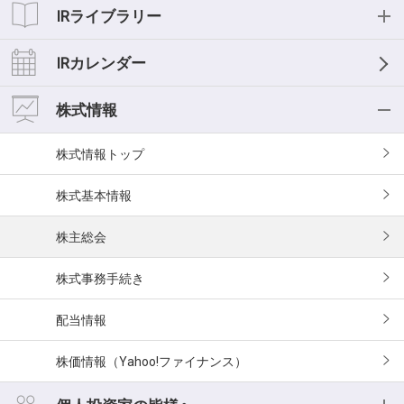
投資家の皆様へ
業績・財務情報
IRライブラリー
経営理念
業績ハイライト
IRライブラリー
IRカレンダー
中期経営計画
おもな経営指標
IR資料一覧
株式情報
事業等のリスク
キャッシュフロー
決算短信
株式情報
コーポレートガバナンス
セグメント情報
決算説明会
株式基本情報
役員紹介
スモールミーティング/事業説明会
株主総会
有価証券報告書
株式事務手続き
株主様向け報告書
配当情報
三菱総研グループレポート
株価情報（Yahoo!ファイナンス）
スポンサードリサーチレポート