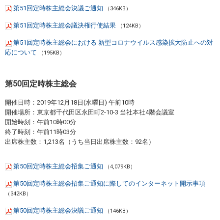
第51回定時株主総会決議ご通知
（346KB）
第51回定時株主総会議決権行使結果
（124KB）
第51回定時株主総会における 新型コロナウイルス感染拡⼤防⽌への対
応について
（195KB）
第50回定時株主総会
開催日時：2019年12月18日(水曜日) 午前10時
開催場所：東京都千代田区永田町2-10-3 当社本社4階会議室
開始時刻：午前10時00分
終了時刻：午前11時03分
出席株主数：1,213名（うち当日出席株主数：92名）
第50回定時株主総会招集ご通知
（4,079KB）
第50回定時株主総会招集ご通知に際してのインターネット開示事項
（342KB）
第50回定時株主総会決議ご通知
（146KB）