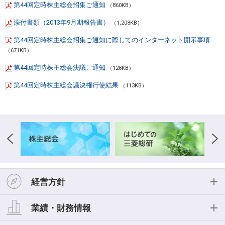
第44回定時株主総会招集ご通知
（860KB）
添付書類（2013年9月期報告書）
（1,208KB）
第44回定時株主総会招集ご通知に際してのインターネット開示事項
（671KB）
第44回定時株主総会決議ご通知
（128KB）
第44回定時株主総会議決権行使結果
（113KB）
経営方針
経営方針
業績・財務情報