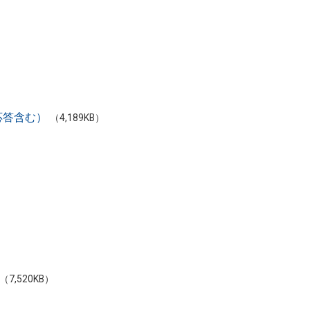
応答含む）
（4,189KB）
（7,520KB）