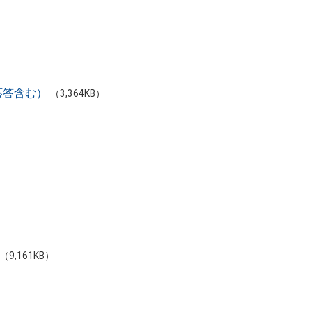
応答含む）
（3,364KB）
（9,161KB）