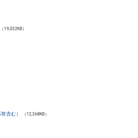
（19,032KB）
応答含む）
（12,368KB）