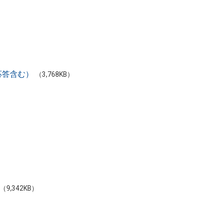
疑応答含む）
（3,768KB）
（9,342KB）