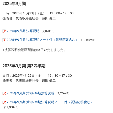
2025年9月期
日時：2025年10月31日（金） 11：00～12：00
発表者：代表取締役社長 籔田 健二
2025年9月期 決算説明
（2,023KB）
2025年9月期 決算説明ノート付（質疑応答含む）
（19,032KB）
※決算説明会動画配信は終了いたしました。
2025年9月期 第2四半期
日時：2025年4月25日（金） 16：30～17：30
発表者：代表取締役社長 籔田 健二
2025年9月期 第2四半期決算説明
（1,756KB）
2025年9月期 第2四半期決算説明ノート付（質疑応答含む）
（12,368KB）