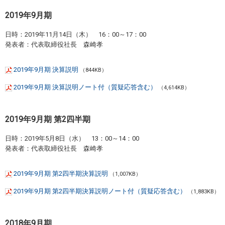
2019年9月期
日時：2019年11月14日（木） 16：00～17：00
発表者：代表取締役社長 森崎孝
2019年9月期 決算説明
（844KB）
2019年9月期 決算説明ノート付（質疑応答含む）
（4,614KB）
2019年9月期 第2四半期
日時：2019年5月8日（水） 13：00～14：00
発表者：代表取締役社長 森崎孝
2019年9月期 第2四半期決算説明
（1,007KB）
2019年9月期 第2四半期決算説明ノート付（質疑応答含む）
（1,883KB）
2018年9月期