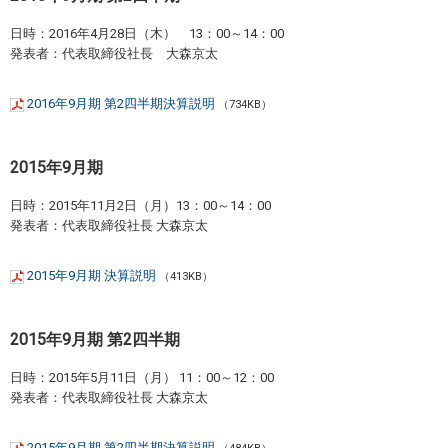
日時：2016年4月28日（木） 13：00～14：00
発表者：代表取締役社長 大森京太
2016年9月期 第2四半期決算説明
（734KB）
2015年9月期
日時：2015年11月2日（月）13：00～14：00
発表者：代表取締役社長 大森京太
2015年9月期 決算説明
（413KB）
2015年9月期 第2四半期
日時：2015年5月11日（月） 11：00～12：00
発表者：代表取締役社長 大森京太
2015年9月期 第2四半期決算説明