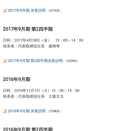
2017年9月期 決算説明
（691KB）
2017年9月期 第2四半期
日時：2017年4月28日（金） 13：00～14：00
発表者：代表取締役社長 森崎孝
2017年9月期 第2四半期決算説明
（692KB）
2016年9月期
日時：2016年11月1日（火）13：00～14：00
発表者：代表取締役社長 大森京太
2016年9月期 決算説明
（578KB）
2016年9月期 第2四半期