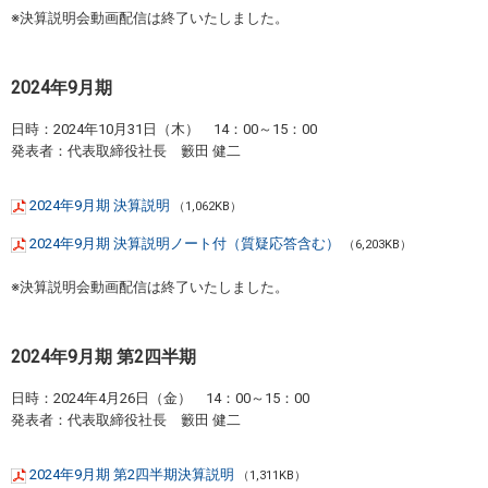
※決算説明会動画配信は終了いたしました。
2024年9月期
日時：2024年10月31日（木） 14：00～15：00
発表者：代表取締役社長 籔田 健二
2024年9月期 決算説明
（1,062KB）
2024年9月期 決算説明ノート付（質疑応答含む）
（6,203KB）
※決算説明会動画配信は終了いたしました。
2024年9月期 第2四半期
日時：2024年4月26日（金） 14：00～15：00
発表者：代表取締役社長 籔田 健二
2024年9月期 第2四半期決算説明
（1,311KB）