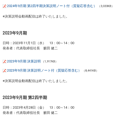
2024年9月期 第2四半期決算説明ノート付（質疑応答含む）
（3,033KB）
※決算説明会動画配信は終了いたしました。
2023年9月期
日時：2023年11月1日（水） 13：00～14：00
発表者：代表取締役社長 籔田 健二
2023年9月期 決算説明
（1,917KB）
2023年9月期 決算説明ノート付（質疑応答含む）
（8,441KB）
※決算説明会動画配信は終了いたしました。
2023年9月期 第2四半期
日時：2023年4月28日（金） 13：00～14：00
発表者：代表取締役社長 籔田 健二