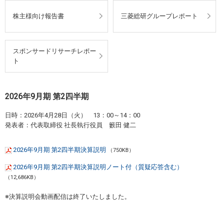
株主様向け報告書
三菱総研グループレポート
スポンサードリサーチレポー
ト
2026年9月期 第2四半期
日時：2026年4月28日（火） 13：00～14：00
発表者：代表取締役 社長執行役員 籔田 健二
2026年9月期 第2四半期決算説明
（750KB）
2026年9月期 第2四半期決算説明ノート付（質疑応答含む）
（12,686KB）
※決算説明会動画配信は終了いたしました。