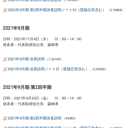
（1,409KB）
2022年9月期 第2四半期決算説明ノート付（質疑応答含む）
（3,768KB）
2021年9月期
日時：2021年11月4日（木） 13：00～14：00
発表者：代表取締役社長 森崎孝
2021年9月期 決算説明
（1,561KB）
2021年9月期 決算説明ノート付（質疑応答含む）
（9,342KB）
2021年9月期 第2四半期
日時：2021年4月30日（金） 13：00～14：00
発表者：代表取締役社長 森崎孝
2021年9月期 第2四半期決算説明
（943KB）