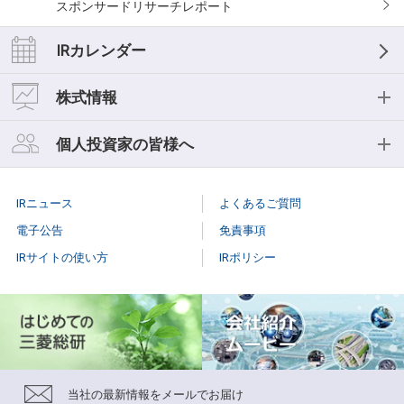
スポンサードリサーチレポート
IRカレンダー
株式情報
株式情報
個人投資家の皆様へ
株式基本情報
個人投資家の皆様へ
IRニュース
よくあるご質問
株主総会
個人投資家説明会
電子公告
免責事項
IRサイトの使い方
IRポリシー
株式事務手続き
はじめての
三菱総研
配当情報
当社株主になる
メリット
株価情報（Yahoo!ファイナンス）
三菱総研の
あゆみ
当社の最新情報をメールでお届け
特色と強み