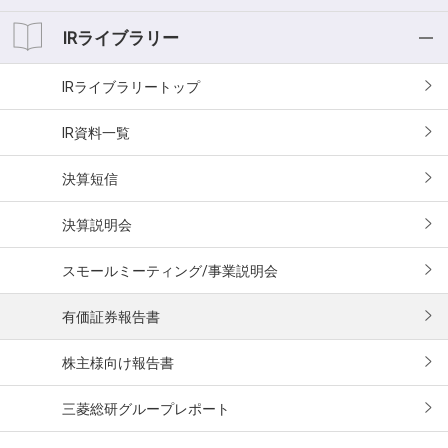
投資家の皆様へ
業績・財務情報
IRライブラリー
経営理念
業績ハイライト
IRライブラリー
中期経営計画
おもな経営指標
IR資料一覧
事業等のリスク
キャッシュフロー
決算短信
コーポレートガバナンス
セグメント情報
決算説明会
役員紹介
スモールミーティング/事業説明会
有価証券報告書
株主様向け報告書
三菱総研グループレポート