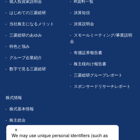
個人投資家説明会
IR資料一覧
はじめての
三菱総研
決算短信
当社株主になる
メリット
決算説明会
三菱総研の
あゆみ
スモールミーティング/事業説明
会
特色と強み
有価証券報告書
グループ企業
紹介
株主様向け報告書
数字で見る
三菱総研
三菱総研グループレポート
スポンサードリサーチレポート
株式情報
株式基本情報
株主総会
株式事務手続き