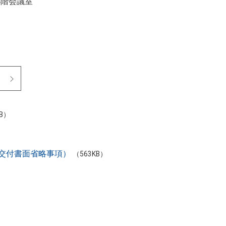
4階会議室
）
）
KB）
交付書面省略事項）
（563KB）