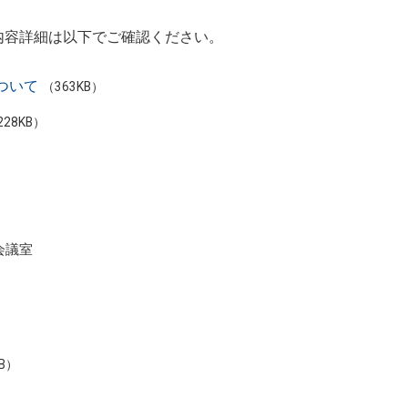
更内容詳細は以下でご確認ください。
ついて
（363KB）
228KB）
会議室
KB）