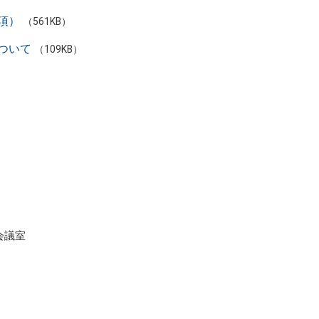
項）
（561KB）
ついて
（109KB）
。
会議室