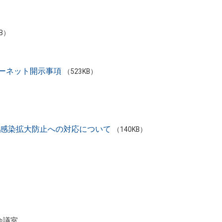
KB）
ーネット開示事項
（523KB）
ス感染拡⼤防⽌への対応について
（140KB）
。
会議室