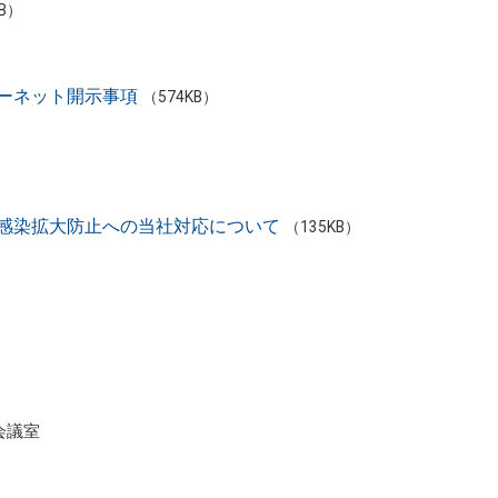
KB）
ーネット開示事項
（574KB）
ス感染拡大防止への当社対応について
（135KB）
。
会議室