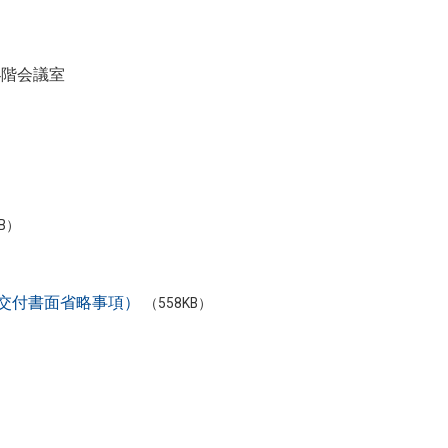
4階会議室
）
KB）
交付書面省略事項）
（558KB）
。