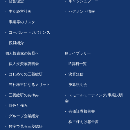
経営理念
キャッシュフロー
中期経営計画
セグメント情報
事業等のリスク
コーポレートガバナンス
役員紹介
個人投資家の皆様へ
IRライブラリー
個人投資家説明会
IR資料一覧
はじめての
三菱総研
決算短信
当社株主になる
メリット
決算説明会
三菱総研の
あゆみ
スモールミーティング/事業説明
会
特色と強み
有価証券報告書
グループ企業
紹介
株主様向け報告書
数字で見る
三菱総研