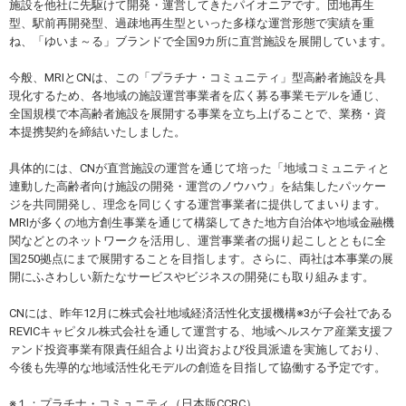
施設を他社に先駆けて開発・運営してきたパイオニアです。団地再生
型、駅前再開発型、過疎地再生型といった多様な運営形態で実績を重
ね、「ゆいま～る」ブランドで全国9カ所に直営施設を展開しています。
今般、MRIとCNは、この「プラチナ・コミュニティ」型高齢者施設を具
現化するため、各地域の施設運営事業者を広く募る事業モデルを通じ、
全国規模で本高齢者施設を展開する事業を立ち上げることで、業務・資
本提携契約を締結いたしました。
具体的には、CNが直営施設の運営を通じて培った「地域コミュニティと
連動した高齢者向け施設の開発・運営のノウハウ」を結集したパッケー
ジを共同開発し、理念を同じくする運営事業者に提供してまいります。
MRIが多くの地方創生事業を通じて構築してきた地方自治体や地域金融機
関などとのネットワークを活用し、運営事業者の掘り起こしとともに全
国250拠点にまで展開することを目指します。さらに、両社は本事業の展
開にふさわしい新たなサービスやビジネスの開発にも取り組みます。
CNには、昨年12月に株式会社地域経済活性化支援機構※3が子会社である
REVICキャピタル株式会社を通して運営する、地域ヘルスケア産業支援フ
ァンド投資事業有限責任組合より出資および役員派遣を実施しており、
今後も先導的な地域活性化モデルの創造を目指して協働する予定です。
※１：プラチナ・コミュニティ（日本版CCRC）