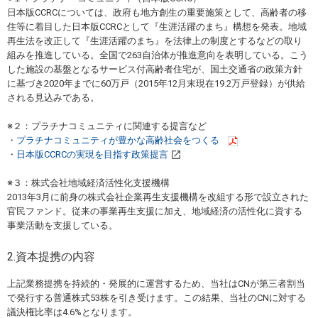
日本版CCRCについては、政府も地方創生の重要施策として、高齢者の移
住等に着目した日本版CCRCとして『生涯活躍のまち』構想を発表。地域
再生法を改正して『生涯活躍のまち』を法律上の制度とするなどの取り
組みを推進している。全国で263自治体が推進意向を表明している。こう
した施設の基盤となるサービス付高齢者住宅が、国土交通省の政策方針
に基づき2020年までに60万戸（2015年12月末現在19.2万戸登録）が供給
される見込みである。
※２：プラチナコミュニティに関連する提言など
・
プラチナコミュニティが豊かな高齢社会をつくる
・
日本版CCRCの実現を目指す政策提言
※３：株式会社地域経済活性化支援機構
2013年3月に前身の株式会社企業再生支援機構を改組する形で設立された
官民ファンド。従来の事業再生支援に加え、地域経済の活性化に資する
事業活動を支援している。
2.資本提携の内容
上記業務提携を持続的・発展的に運営するため、当社はCNが第三者割当
で発行する普通株式53株を引き受けます。この結果、当社のCNに対する
議決権比率は4.6%となります。