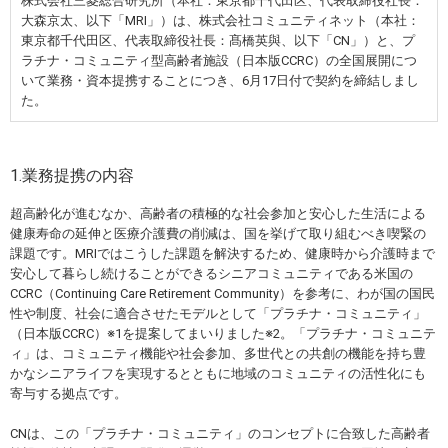
株式会社三菱総合研究所（本社：東京都千代田区、代表取締役社長：
大森京太、以下「MRI」）は、株式会社コミュニティネット（本社：
東京都千代田区、代表取締役社長：髙橋英與、以下「CN」）と、プ
ラチナ・コミュニティ型高齢者施設（日本版CCRC）の全国展開につ
いて業務・資本提携することにつき、6月17日付で契約を締結しまし
た。
1.業務提携の内容
超高齢化が進むなか、高齢者の積極的な社会参加と安心した生活による
健康寿命の延伸と医療介護費の削減は、国を挙げて取り組むべき喫緊の
課題です。MRIではこうした課題を解決するため、健康時から介護時まで
安心して暮らし続けることができるシニアコミュニティである米国の
CCRC（Continuing Care Retirement Community）を参考に、わが国の国民
性や制度、社会に適合させたモデルとして「プラチナ・コミュニティ」
（日本版CCRC）※1を提案してまいりました※2。「プラチナ・コミュニテ
ィ」は、コミュニティ機能や社会参加、多世代との共創の機能を持ち豊
かなシニアライフを実現するとともに地域のコミュニティの活性化にも
寄与する拠点です。
CNは、この「プラチナ・コミュニティ」のコンセプトに合致した高齢者